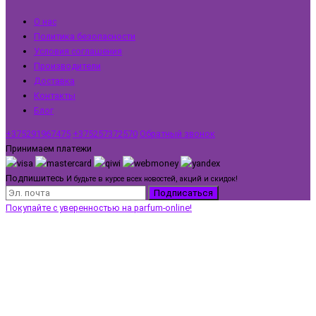
О нас
Политика безопасности
Условия соглашения
Производители
Доставка
Контакты
Блог
+375291967475
+375257372570
Обратный звонок
Принимаем платежи
Подпишитесь
И будьте в курсе всех новостей, акций и скидок!
Подписаться
Покупайте с уверенностью на parfum-online!