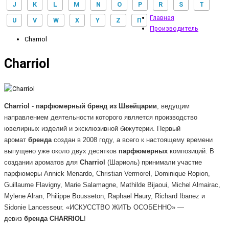
J
K
L
M
N
O
P
R
S
T
Главная
U
V
W
X
Y
Z
П
Производитель
Charriol
Charriol
Charriol
-
парфюмерный
бренд из Швейцарии
, ведущим
направлением деятельности которого является производство
ювелирных изделий и эксклюзивной бижутерии. Первый
аромат
бренда
создан в 2008 году, а всего к настоящему времени
выпущено уже около двух десятков
парфюмерных
композиций. В
создании ароматов для
Charriol
(
Шариоль)
принимали участие
парфюмеры Annick Menardo, Christian Vermorel, Dominique Ropion,
Guillaume Flavigny, Marie Salamagne, Mathilde Bijaoui, Michel Almairac,
Mylene Alran, Philippe Bousseton, Raphael Haury, Richard Ibanez и
Sidonie Lancesseur.
«ИСКУССТВО ЖИТЬ ОСОБЕННО» —
девиз
бренда
CHARRIOL
!