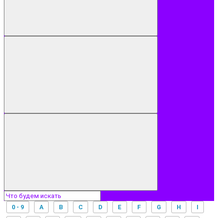
0 - 9
A
B
C
D
E
F
G
H
I