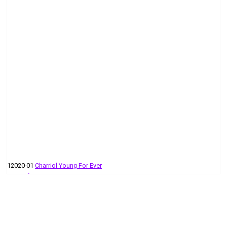
12020-01
Charriol Young For Ever
215 руб