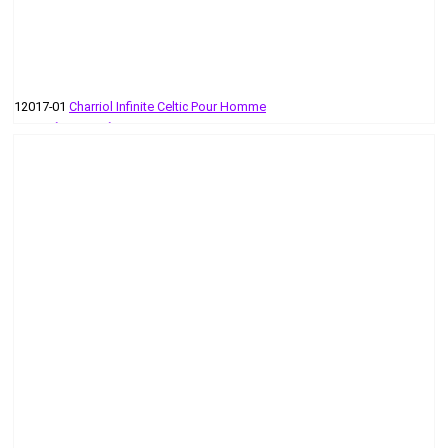
12017-01
Charriol Infinite Celtic Pour Homme
232 руб - 349 руб