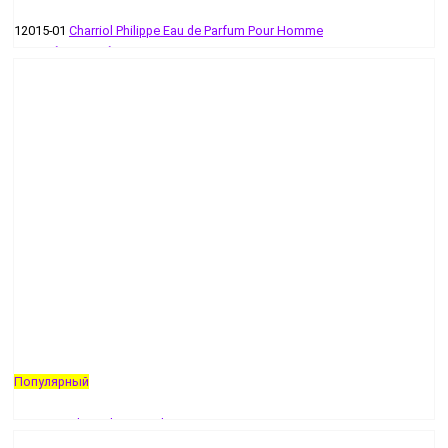
12015-01
Charriol Philippe Eau de Parfum Pour Homme
236 руб - 260 руб
Популярный
12021-01
Charriol Tourmaline
343 руб - 436 руб