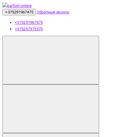
+375291967475
Обратный звонок
+375291967475
+375257372570