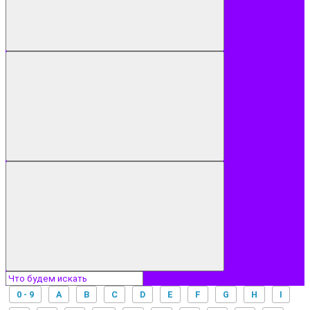
0 - 9
A
B
C
D
E
F
G
H
I