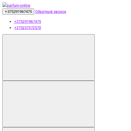
+375291967475
Обратный звонок
+375291967475
+375257372570