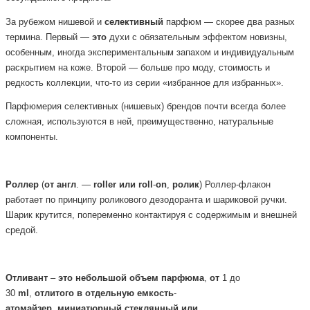
За рубежом нишевой и
селективный
парфюм — скорее два разных
термина. Первый —
это
духи с обязательным эффектом новизны,
особенным, иногда экспериментальным запахом и индивидуальным
раскрытием на коже. Второй — больше про моду, стоимость и
редкость коллекции, что-то из серии «избранное для избранных».
Парфюмерия селективных (нишевых) брендов почти всегда более
сложная, используются в ней, преимущественно, натуральные
компоненты.
Роллер
(
от
англ
. —
roller
или
roll
-
on
,
ролик
) Роллер-флакон
работает по принципу роликового дезодоранта и шариковой ручки.
Шарик крутится, попеременно контактируя с содержимым и внешней
средой.
Отливант
–
это
небольшой
объем
парфюма
,
от
1 до
30
ml
,
отлитого
в
отдельную
емкость
-
атомайзер
,
миниатюрный
стеклянный или