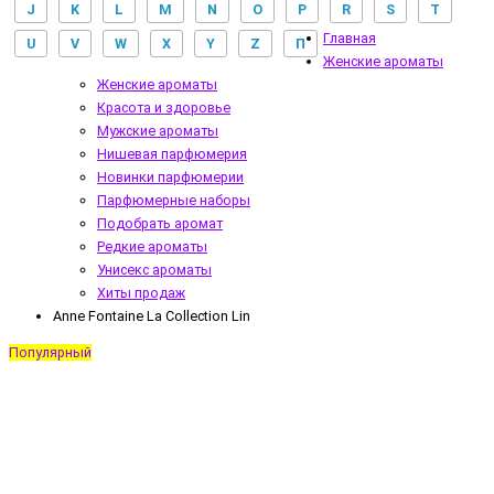
J
K
L
M
N
O
P
R
S
T
Главная
U
V
W
X
Y
Z
П
Женские ароматы
Женские ароматы
Красота и здоровье
Мужские ароматы
Нишевая парфюмерия
Новинки парфюмерии
Парфюмерные наборы
Подобрать аромат
Редкие ароматы
Унисекс ароматы
Хиты продаж
Anne Fontaine La Collection Lin
Популярный