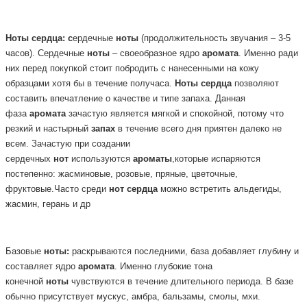
Ноты
сердца: с
ердечные
ноты
(продолжительность звучания – 3-5
часов). Сердечные
ноты
– своеобразное ядро
аромата
. Именно ради
них перед покупкой стоит побродить с нанесенными на кожу
образцами хотя бы в течение получаса.
Ноты
сердца
позволяют
составить впечатление о качестве и типе запаха. Данная
фаза
аромата
зачастую является мягкой и спокойной, потому что
резкий и настырный
запах
в течение всего дня приятен далеко не
всем. Зачастую при создании
сердечных
нот
используются
ароматы
,которые испаряются
постепенно: жасминовые, розовые, пряные, цветочные,
фруктовые.Часто среди
нот
сердца
можно встретить альдегиды,
жасмин, герань и др
Базовые
ноты:
раскрываются последними, база добавляет глубину и
составляет ядро
аромата
. Именно глубокие тона
конечной
ноты
чувствуются в течение длительного периода. В базе
обычно присутствует мускус, амбра, бальзамы, смолы, мхи.