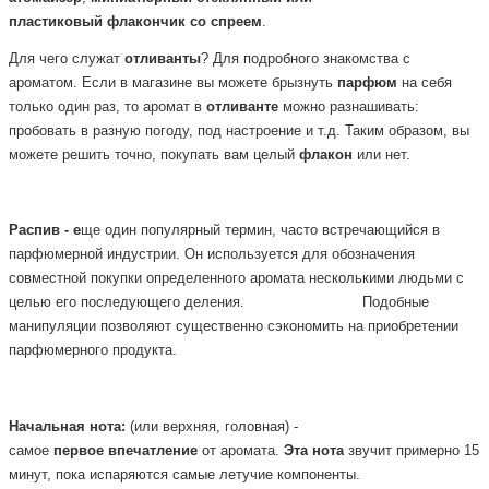
пластиковый
флакончик
со
спреем
.
Для чего служат
отливанты
? Для подробного знакомства с
ароматом. Если в магазине вы можете брызнуть
парфюм
на себя
только один раз, то аромат в
отливанте
можно разнашивать:
пробовать в разную погоду, под настроение и т.д. Таким образом, вы
можете решить точно, покупать вам целый
флакон
или нет.
Распив - е
ще один популярный термин, часто встречающийся в
парфюмерной
индустрии. Он используется для обозначения
совместной покупки определенного аромата несколькими людьми с
целью его последующего деления.
Подобные
манипуляции позволяют существенно сэкономить на приобретении
парфюмерного продукта.
Начальная
нота:
(или верхняя, головная) -
самое
первое
впечатление
от аромата.
Эта
нота
звучит примерно 15
минут, пока испаряются самые летучие компоненты.