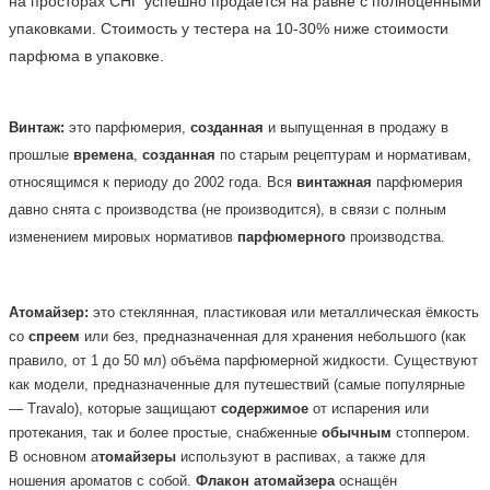
на просторах СНГ успешно продается на равне с полноценными 
упаковками. Стоимость у тестера на 10-30% ниже стоимости 
парфюма в упаковке.    
Винтаж:
это парфюмерия,
созданная
и выпущенная в продажу в
прошлые
времена
,
созданная
по старым рецептурам и нормативам,
относящимся к периоду до 2002 года. Вся
винтажная
парфюмерия
давно снята с производства (не производится), в связи с полным
изменением мировых нормативов
парфюмерного
производства.
Атомайзер:
это стеклянная, пластиковая или металлическая ёмкость
со
спреем
или без, предназначенная для хранения небольшого (как
правило, от 1 до 50 мл) объёма парфюмерной жидкости. Существуют
как модели, предназначенные для путешествий (самые популярные
— Travalo), которые защищают
содержимое
от испарения или
протекания, так и более простые, снабженные
обычным
стоппером.
В основном а
томайзеры
используют в распивах, а также для
ношения ароматов с собой.
Флакон
атомайзера
оснащён