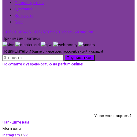
Производители
Доставка
Контакты
Блог
+375291967475
+375257372570
Обратный звонок
Принимаем платежи
Подпишитесь
И будьте в курсе всех новостей, акций и скидок!
Подписаться
Покупайте с уверенностью на parfum-online!
У вас есть вопросы?
Напишите нам
Мы в сети
Instagram
\
Vk