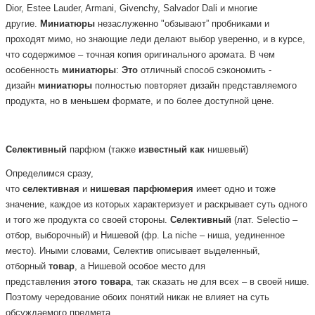
Dior, Estee Lauder, Armani, Givenchy, Salvador Dali и многие
другие.
Миниатюры
незаслуженно "обзывают” пробниками и
проходят мимо, но знающие леди делают выбор уверенно, и в курсе,
что содержимое – точная копия оригинального аромата. В чем
особенность
миниатюры
:
Это
отличный способ сэкономить -
дизайн
миниатюры
полностью повторяет дизайн представляемого
продукта, но в меньшем формате, и по более доступной цене.
Селективный
парфюм
(также
известный
как
нишевый)
Определимся сразу,
что
селективная
и
нишевая
парфюмерия
имеет одно и тоже
значение, каждое из которых характеризует и раскрывает суть одного
и того же продукта со своей стороны.
Селективный
(лат. Selectio –
отбор, выборочный) и Нишевой (фр. La niche – ниша, уединенное
место). Иными словами, Селектив описывает выделенный,
отборный
товар
, а Нишевой особое место для
представления
этого
товара
, так сказать не для всех – в своей нише.
Поэтому чередование обоих понятий никак не влияет на суть
обсуждаемого предмета.