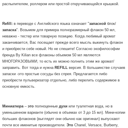
распылителем, роллером или простой откручивающейся крышкой.
Refill:
в переводе с Английского языка означает "
запасной
блок/
запаска
". Возьмем для примера полноразмерный флакон 50 мл,
неважно - тестер или товарную позицию. Когда любимый аромат
заканчивается, Вас посещает прежде всего мысль выкинуть флакон
и приобрести себе новый. Но не спешите! Согласно экофилософии
бренда By Kilian все флаконы объемом 50 мл являются
МНОГОРАЗОВЫМИ, то есть их можно полнить этим же аромат/
заправить. Вот тогда и нужна
REFILL
версия.
В большинстве случаев
запаски -это простые сосуды без спрея. Предлагается либо
приобрести пульверизатор отдельно, либо перелить содержимое в
основную емкость.
Миниатюра
–
это
полноценные
духи
или туалетная вода, но в
уменьшенном варианте (обычно в объемах от 3 до 15 мл). Мини-копии
больших флаконов (выглядят они обычно как оригинал) выпускают
почти все именитые производители.
Это
Chanel, Versace, Burberry,