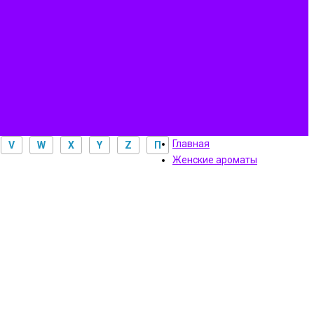
Главная
V
W
X
Y
Z
П
Женские ароматы