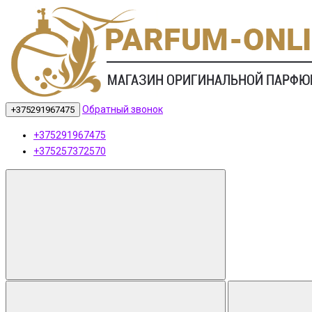
Обратный звонок
+375291967475
+375291967475
+375257372570