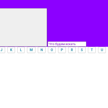
J
K
L
M
N
O
P
R
S
T
U