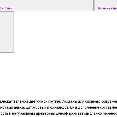
ристики
Полезная и
длежат зеленой цветочной группе. Созданы для сильных, соврем
тами аниса, цитрусовых и кориандра. Ей в дополнение составлен 
дость и натуральный древесный шлейф аромата мысленно перенося