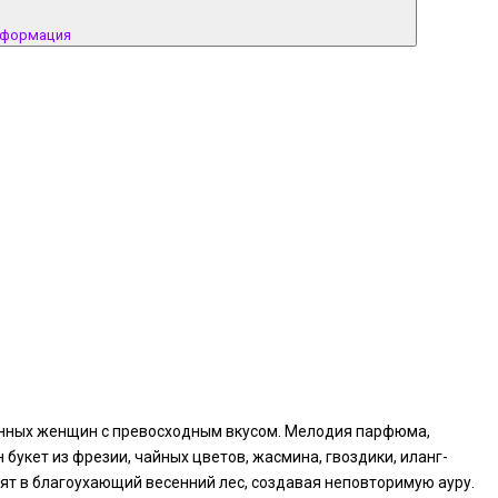
нформация
енных женщин с превосходным вкусом. Мелодия парфюма,
букет из фрезии, чайных цветов, жасмина, гвоздики, иланг-
т в благоухающий весенний лес, создавая неповторимую ауру.