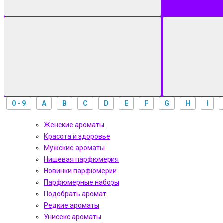
0 - 9
A
B
C
D
E
F
G
H
I
Женские ароматы
Красота и здоровье
Мужские ароматы
Нишевая парфюмерия
Новинки парфюмерии
Парфюмерные наборы
Подобрать аромат
Редкие ароматы
Унисекс ароматы