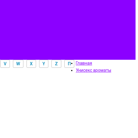
Главная
V
W
X
Y
Z
П
Унисекс ароматы