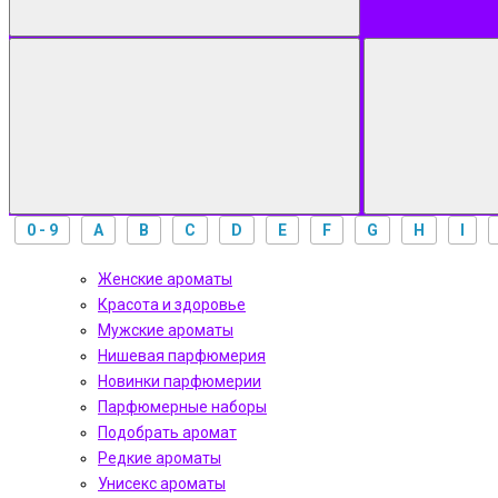
0 - 9
A
B
C
D
E
F
G
H
I
Женские ароматы
Красота и здоровье
Мужские ароматы
Нишевая парфюмерия
Новинки парфюмерии
Парфюмерные наборы
Подобрать аромат
Редкие ароматы
Унисекс ароматы