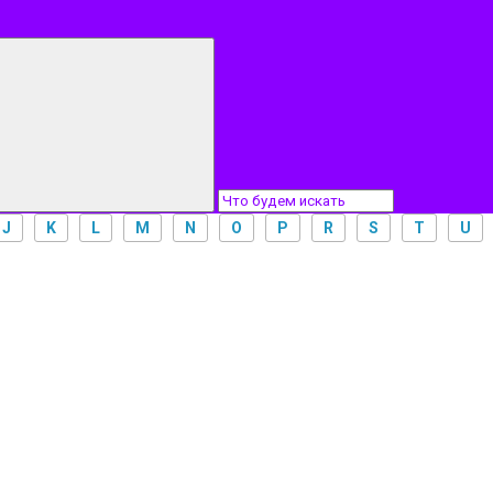
J
K
L
M
N
O
P
R
S
T
U