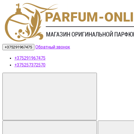
Обратный звонок
+375291967475
+375291967475
+375257372570