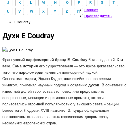
J
K
L
M
N
O
P
R
S
T
Главная
U
V
W
X
Y
Z
П
Производитель
E Coudray
Духи E Coudray
Французский
парфюмерный
бренд
E
.
Coudray
был создан в XIX-м
веке. Сама
история
его существования — это яркое доказательство
того, что
парфюмерия
является полноценной наукой.
Основатель
марки
, Эдмон Кудре, являвшийся по профессии
химиком, применял научный подход к созданию
духов
. В сочетании с
известной долей творчества это позволяло представлять
совершенные, манящие и оригинальные ароматы, которые
пользовались огромной популярностью у высшего света Франции.
Более того, Людовик XVIII назначил
Э
. Кудрэ официальным
поставщиком «товаров красоты» королевским дворам сразу
нескольких европейских стран.