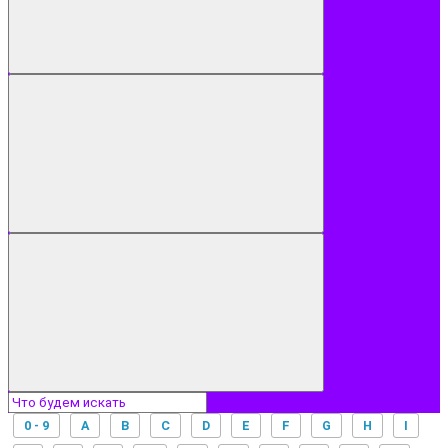
0 - 9
A
B
C
D
E
F
G
H
I