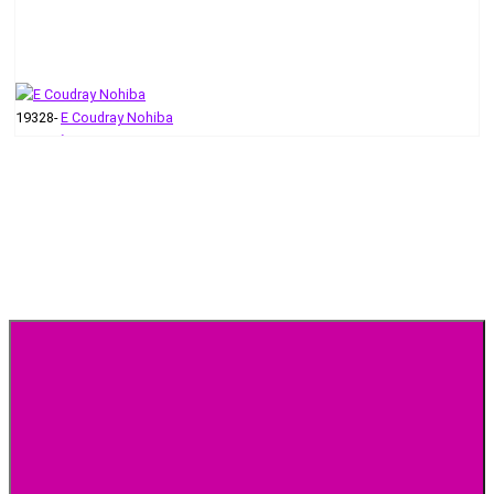
19328-
E Coudray Nohiba
512 руб