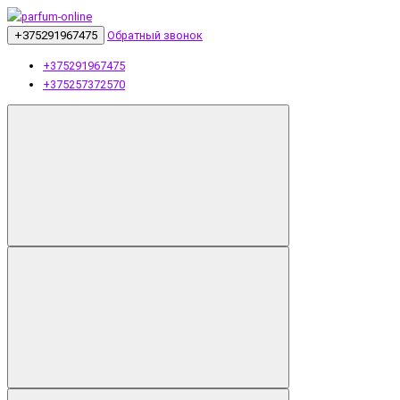
+375291967475
Обратный звонок
+375291967475
+375257372570