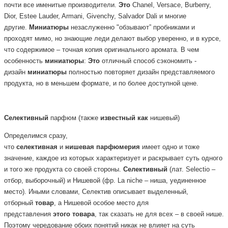
почти все именитые производители.
Это
Chanel, Versace, Burberry,
Dior, Estee Lauder, Armani, Givenchy, Salvador Dali и многие
другие.
Миниатюры
незаслуженно "обзывают” пробниками и
проходят мимо, но знающие леди делают выбор уверенно, и в курсе,
что содержимое – точная копия оригинального аромата. В чем
особенность
миниатюры
:
Это
отличный способ сэкономить -
дизайн
миниатюры
полностью повторяет дизайн представляемого
продукта, но в меньшем формате, и по более доступной цене.
Селективный
парфюм
(также
известный
как
нишевый)
Определимся сразу,
что
селективная
и
нишевая
парфюмерия
имеет одно и тоже
значение, каждое из которых характеризует и раскрывает суть одного
и того же продукта со своей стороны.
Селективный
(лат. Selectio –
отбор, выборочный) и Нишевой (фр. La niche – ниша, уединенное
место). Иными словами, Селектив описывает выделенный,
отборный
товар
, а Нишевой особое место для
представления
этого
товара
, так сказать не для всех – в своей нише.
Поэтому чередование обоих понятий никак не влияет на суть