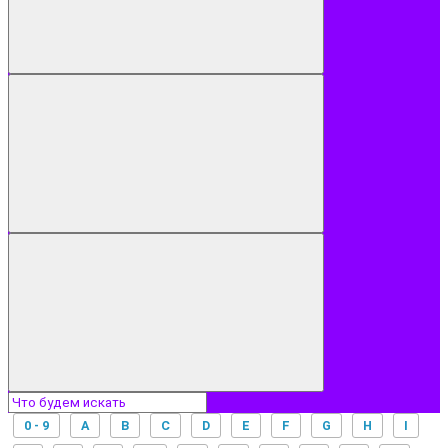
0 - 9
A
B
C
D
E
F
G
H
I