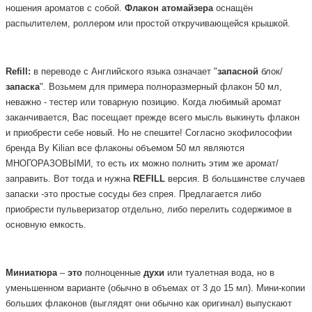
ношения ароматов с собой.
Флакон
атомайзера
оснащён
распылителем, роллером или простой откручивающейся крышкой.
Refill:
в переводе с Английского языка означает "
запасной
блок/
запаска
". Возьмем для примера полноразмерный флакон 50 мл,
неважно - тестер или товарную позицию. Когда любимый аромат
заканчивается, Вас посещает прежде всего мысль выкинуть флакон
и приобрести себе новый. Но не спешите! Согласно экофилософии
бренда By Kilian все флаконы объемом 50 мл являются
МНОГОРАЗОВЫМИ, то есть их можно полнить этим же аромат/
заправить. Вот тогда и нужна
REFILL
версия.
В большинстве случаев
запаски -это простые сосуды без спрея. Предлагается либо
приобрести пульверизатор отдельно, либо перелить содержимое в
основную емкость.
Миниатюра
–
это
полноценные
духи
или туалетная вода, но в
уменьшенном варианте (обычно в объемах от 3 до 15 мл). Мини-копии
больших флаконов (выглядят они обычно как оригинал) выпускают