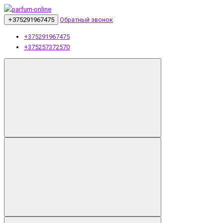
+375291967475
Обратный звонок
+375291967475
+375257372570