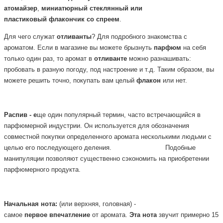
атомайзер
,
миниатюрный
стеклянный или
пластиковый
флакончик
со
спреем
.
Для чего служат
отливанты
? Для подробного знакомства с
ароматом. Если в магазине вы можете брызнуть
парфюм
на себя
только один раз, то аромат в
отливанте
можно разнашивать:
пробовать в разную погоду, под настроение и т.д. Таким образом, вы
можете решить точно, покупать вам целый
флакон
или нет.
Распив - е
ще один популярный термин, часто встречающийся в
парфюмерной
индустрии. Он используется для обозначения
совместной покупки определенного аромата несколькими людьми с
целью его последующего деления.
Подобные
манипуляции позволяют существенно сэкономить на приобретении
парфюмерного продукта.
Начальная
нота:
(или верхняя, головная) -
самое
первое
впечатление
от аромата.
Эта
нота
звучит примерно 15