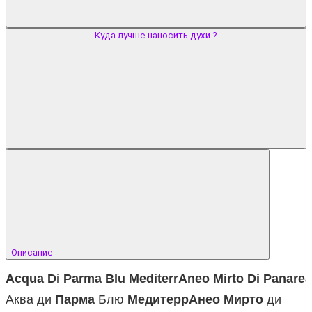
Куда лучше наносить духи ?
Описание
Acqua
Di
Parma
Blu
MediterrAneo
Mirto
Di
Panarea
Аква ди
Парма
Блю
МедитеррАнео
Мирто
ди