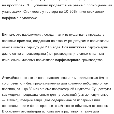
на просторах СНГ успешно продается на равне с полноценными 
упаковками. Стоимость у тестера на 10-30% ниже стоимости 
парфюма в упаковке.    
Винтаж:
это парфюмерия,
созданная
и выпущенная в продажу в
прошлые
времена
,
созданная
по старым рецептурам и нормативам,
относящимся к периоду до 2002 года. Вся
винтажная
парфюмерия
давно снята с производства (не производится), в связи с полным
изменением мировых нормативов
парфюмерного
производства.
Атомайзер:
это стеклянная, пластиковая или металлическая ёмкость
со
спреем
или без, предназначенная для хранения небольшого (как
правило, от 1 до 50 мл) объёма парфюмерной жидкости. Существуют
как модели, предназначенные для путешествий (самые популярные
— Travalo), которые защищают
содержимое
от испарения или
протекания, так и более простые, снабженные
обычным
стоппером.
В основном а
томайзеры
используют в распивах, а также для