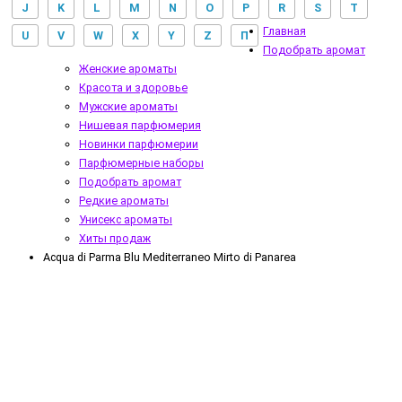
J
K
L
M
N
O
P
R
S
T
Главная
U
V
W
X
Y
Z
П
Подобрать аромат
Женские ароматы
Красота и здоровье
Мужские ароматы
Нишевая парфюмерия
Новинки парфюмерии
Парфюмерные наборы
Подобрать аромат
Редкие ароматы
Унисекс ароматы
Хиты продаж
Acqua di Parma Blu Mediterraneo Mirto di Panarea