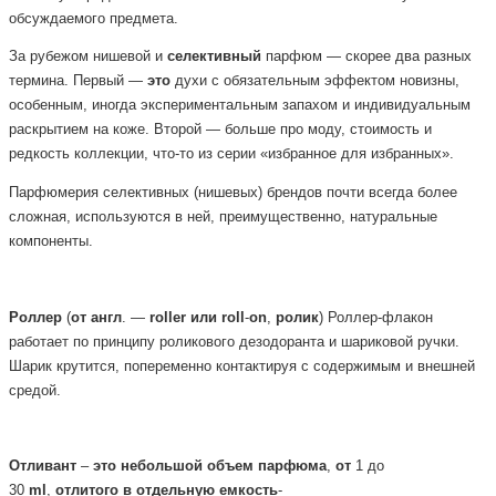
обсуждаемого предмета.
За рубежом нишевой и
селективный
парфюм — скорее два разных
термина. Первый —
это
духи с обязательным эффектом новизны,
особенным, иногда экспериментальным запахом и индивидуальным
раскрытием на коже. Второй — больше про моду, стоимость и
редкость коллекции, что-то из серии «избранное для избранных».
Парфюмерия селективных (нишевых) брендов почти всегда более
сложная, используются в ней, преимущественно, натуральные
компоненты.
Роллер
(
от
англ
. —
roller
или
roll
-
on
,
ролик
) Роллер-флакон
работает по принципу роликового дезодоранта и шариковой ручки.
Шарик крутится, попеременно контактируя с содержимым и внешней
средой.
Отливант
–
это
небольшой
объем
парфюма
,
от
1 до
30
ml
,
отлитого
в
отдельную
емкость
-