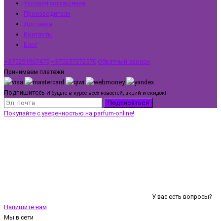
Условия соглашения
Производители
Доставка
Контакты
Блог
+375291967475
+375257372570
Обратный звонок
Принимаем платежи
Подпишитесь
И будьте в курсе всех новостей, акций и скидок!
Подписаться
Покупайте с уверенностью на parfum-online!
У вас есть вопросы?
Напишите нам
Мы в сети