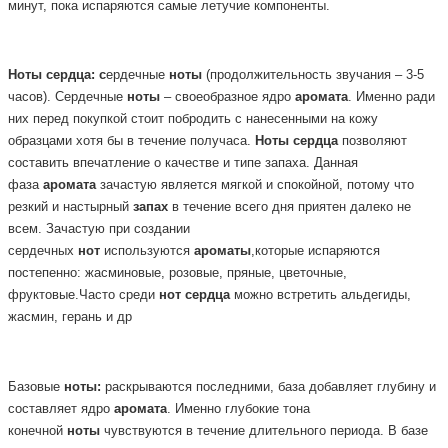
минут, пока испаряются самые летучие компоненты.
Ноты
сердца: с
ердечные
ноты
(продолжительность звучания – 3-5
часов). Сердечные
ноты
– своеобразное ядро
аромата
. Именно ради
них перед покупкой стоит побродить с нанесенными на кожу
образцами хотя бы в течение получаса.
Ноты
сердца
позволяют
составить впечатление о качестве и типе запаха. Данная
фаза
аромата
зачастую является мягкой и спокойной, потому что
резкий и настырный
запах
в течение всего дня приятен далеко не
всем. Зачастую при создании
сердечных
нот
используются
ароматы
,которые испаряются
постепенно: жасминовые, розовые, пряные, цветочные,
фруктовые.Часто среди
нот
сердца
можно встретить альдегиды,
жасмин, герань и др
Базовые
ноты:
раскрываются последними, база добавляет глубину и
составляет ядро
аромата
. Именно глубокие тона
конечной
ноты
чувствуются в течение длительного периода. В базе