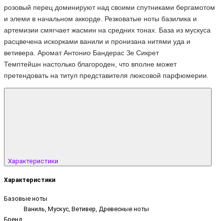
розовый перец доминируют над своими спутниками бергамотом
и элеми в начальном аккорде. Резковатые ноты базилика и
артемизии смягчает жасмин на средних тонах. База из мускуса
расцвечена искорками ванили и пронизана нитями уда и
ветивера. Аромат
Антонио Бандерас Зе Сикрет
Темптейшн
настолько благороден, что вполне может
претендовать на титул представителя люксовой парфюмерии.
Характеристики
Характеристики
Базовые ноты
Ваниль, Мускус, Ветивер, Древесные ноты
Бренд