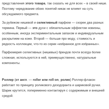
представления
этого
товара
, так сказать не для всех – в своей нише.
Поэтому чередование обоих понятий никак не влияет на суть
обсуждаемого предмета.
За рубежом нишевой и
селективный
парфюм — скорее два разных
термина. Первый —
это
духи с обязательным эффектом новизны,
особенным, иногда экспериментальным запахом и индивидуальным
раскрытием на коже. Второй — больше про моду, стоимость и
редкость коллекции, что-то из серии «избранное для избранных».
Парфюмерия селективных (нишевых) брендов почти всегда более
сложная, используются в ней, преимущественно, натуральные
компоненты.
Роллер
(
от
англ
. —
roller
или
roll
-
on
,
ролик
) Роллер-флакон
работает по принципу роликового дезодоранта и шариковой ручки.
Шарик крутится, попеременно контактируя с содержимым и внешней
средой.