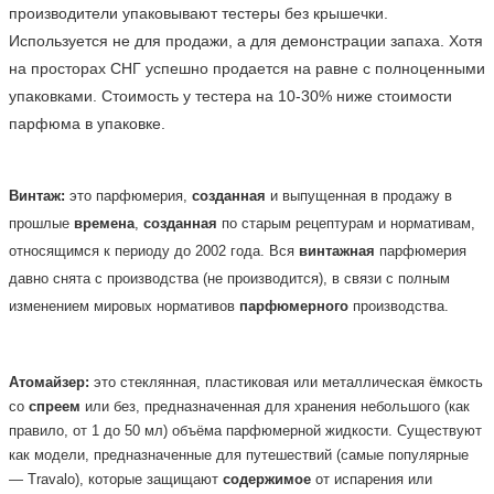
производители упаковывают тестеры без крышечки. 
Используется не для продажи, а для демонстрации запаха. Хотя 
на просторах СНГ успешно продается на равне с полноценными 
упаковками. Стоимость у тестера на 10-30% ниже стоимости 
парфюма в упаковке.    
Винтаж:
это парфюмерия,
созданная
и выпущенная в продажу в
прошлые
времена
,
созданная
по старым рецептурам и нормативам,
относящимся к периоду до 2002 года. Вся
винтажная
парфюмерия
давно снята с производства (не производится), в связи с полным
изменением мировых нормативов
парфюмерного
производства.
Атомайзер:
это стеклянная, пластиковая или металлическая ёмкость
со
спреем
или без, предназначенная для хранения небольшого (как
правило, от 1 до 50 мл) объёма парфюмерной жидкости. Существуют
как модели, предназначенные для путешествий (самые популярные
— Travalo), которые защищают
содержимое
от испарения или