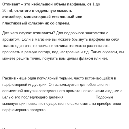
Отливант
–
это
небольшой
объем
парфюма
,
от
1 до
30
ml
,
отлитого
в
отдельную
емкость
-
атомайзер
,
миниатюрный
стеклянный или
пластиковый
флакончик
со
спреем
.
Для чего служат
отливанты
? Для подробного знакомства с
ароматом. Если в магазине вы можете брызнуть
парфюм
на себя
только один раз, то аромат в
отливанте
можно разнашивать:
пробовать в разную погоду, под настроение и т.д. Таким образом, вы
можете решить точно, покупать вам целый
флакон
или нет.
Распив - е
ще один популярный термин, часто встречающийся в
парфюмерной
индустрии. Он используется для обозначения
совместной покупки определенного аромата несколькими людьми с
целью его последующего деления.
Подобные
манипуляции позволяют существенно сэкономить на приобретении
парфюмерного продукта.