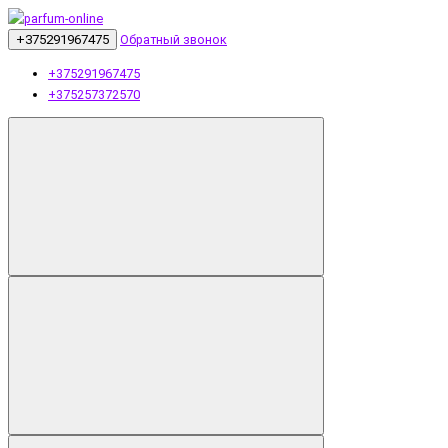
+375291967475
Обратный звонок
+375291967475
+375257372570