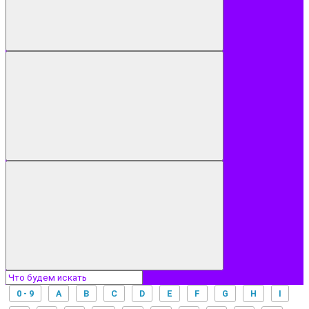
0 - 9
A
B
C
D
E
F
G
H
I