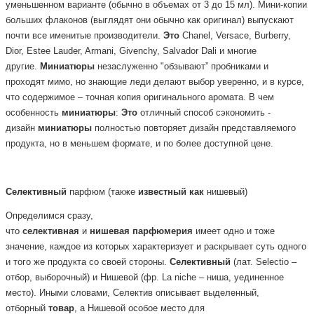
уменьшенном варианте (обычно в объемах от 3 до 15 мл). Мини-копии
больших флаконов (выглядят они обычно как оригинал) выпускают
почти все именитые производители.
Это
Chanel, Versace, Burberry,
Dior, Estee Lauder, Armani, Givenchy, Salvador Dali и многие
другие.
Миниатюры
незаслуженно "обзывают” пробниками и
проходят мимо, но знающие леди делают выбор уверенно, и в курсе,
что содержимое – точная копия оригинального аромата. В чем
особенность
миниатюры
:
Это
отличный способ сэкономить -
дизайн
миниатюры
полностью повторяет дизайн представляемого
продукта, но в меньшем формате, и по более доступной цене.
Селективный
парфюм
(также
известный
как
нишевый)
Определимся сразу,
что
селективная
и
нишевая
парфюмерия
имеет одно и тоже
значение, каждое из которых характеризует и раскрывает суть одного
и того же продукта со своей стороны.
Селективный
(лат. Selectio –
отбор, выборочный) и Нишевой (фр. La niche – ниша, уединенное
место). Иными словами, Селектив описывает выделенный,
отборный
товар
, а Нишевой особое место для