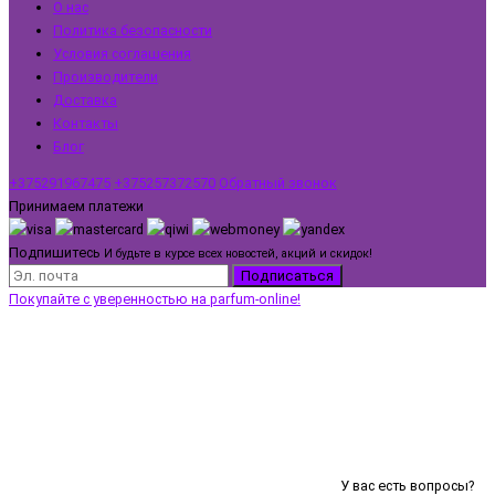
О нас
Политика безопасности
Условия соглашения
Производители
Доставка
Контакты
Блог
+375291967475
+375257372570
Обратный звонок
Принимаем платежи
Подпишитесь
И будьте в курсе всех новостей, акций и скидок!
Подписаться
Покупайте с уверенностью на parfum-online!
У вас есть вопросы?