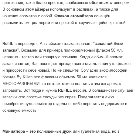
протекания, так и более простые, снабженные
обычным
стоппером.
В основном а
томайзеры
используют в распивах, а также для
ношения ароматов с собой.
Флакон
атомайзера
оснащён
распылителем, роллером или простой откручивающейся крышкой.
Refill:
в переводе с Английского языка означает "
запасной
блок/
запаска
". Возьмем для примера полноразмерный флакон 50 мл,
неважно - тестер или товарную позицию. Когда любимый аромат
заканчивается, Вас посещает прежде всего мысль выкинуть флакон
и приобрести себе новый. Но не спешите! Согласно экофилософии
бренда By Kilian все флаконы объемом 50 мл являются
МНОГОРАЗОВЫМИ, то есть их можно полнить этим же аромат/
заправить. Вот тогда и нужна
REFILL
версия.
В большинстве случаев
запаски -это простые сосуды без спрея. Предлагается либо
приобрести пульверизатор отдельно, либо перелить содержимое в
основную емкость.
Миниатюра
–
это
полноценные
духи
или туалетная вода, но в