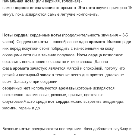
Начальная
нота:
(или верхняя, головная) -
самое
первое
впечатление
от аромата.
Эта
нота
звучит примерно 15
минут, пока испаряются самые летучие компоненты.
Ноты
сердца: с
ердечные
ноты
(продолжительность звучания – 3-5
часов). Сердечные
ноты
– своеобразное ядро
аромата
. Именно ради
них перед покупкой стоит побродить с нанесенными на кожу
образцами хотя бы в течение получаса.
Ноты
сердца
позволяют
составить впечатление о качестве и типе запаха. Данная
фаза
аромата
зачастую является мягкой и спокойной, потому что
резкий и настырный
запах
в течение всего дня приятен далеко не
всем. Зачастую при создании
сердечных
нот
используются
ароматы
,которые испаряются
постепенно: жасминовые, розовые, пряные, цветочные,
фруктовые.Часто среди
нот
сердца
можно встретить альдегиды,
жасмин, герань и др
Базовые
ноты:
раскрываются последними, база добавляет глубину и