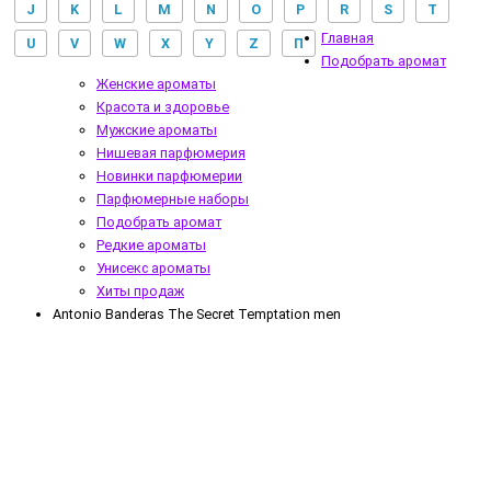
J
K
L
M
N
O
P
R
S
T
Главная
U
V
W
X
Y
Z
П
Подобрать аромат
Женские ароматы
Красота и здоровье
Мужские ароматы
Нишевая парфюмерия
Новинки парфюмерии
Парфюмерные наборы
Подобрать аромат
Редкие ароматы
Унисекс ароматы
Хиты продаж
Antonio Banderas The Secret Temptation men