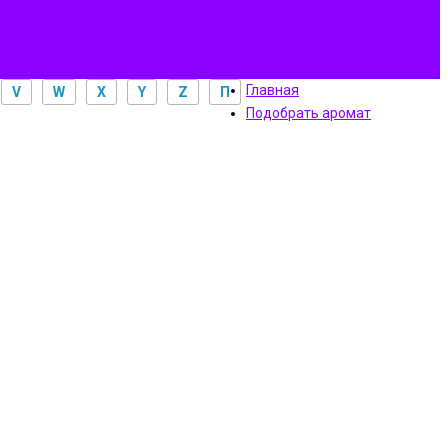
Главная
V
W
X
Y
Z
П
Подобрать аромат