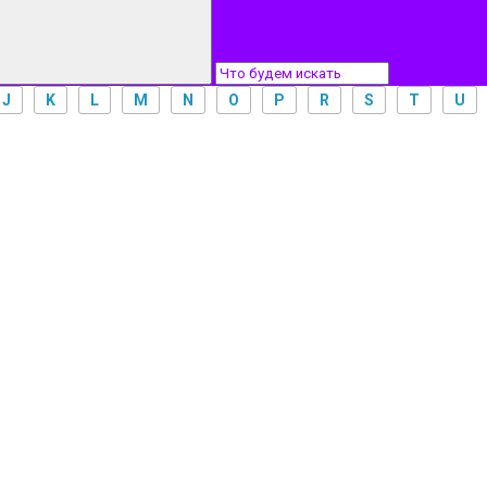
J
K
L
M
N
O
P
R
S
T
U