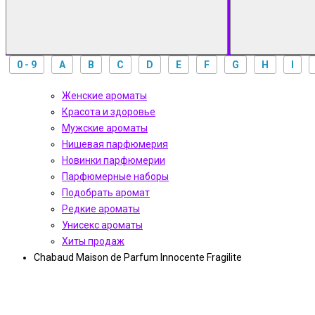
0 - 9
A
B
C
D
E
F
G
H
I
Женские ароматы
Красота и здоровье
Мужские ароматы
Нишевая парфюмерия
Новинки парфюмерии
Парфюмерные наборы
Подобрать аромат
Редкие ароматы
Унисекс ароматы
Хиты продаж
Chabaud Maison de Parfum Innocente Fragilite