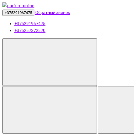
Обратный звонок
+375291967475
+375291967475
+375257372570