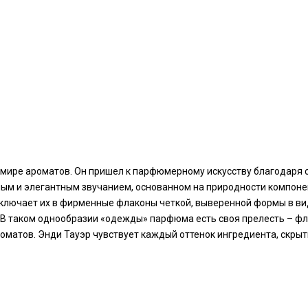
мире ароматов. Он пришел к парфюмерному искусству благодаря св
 и элегантным звучанием, основанном на природности компонент
лючает их в фирменные флаконы четкой, выверенной формы в вид
 таком однообразии «одежды» парфюма есть своя прелесть – флак
атов. Энди Тауэр чувствует каждый оттенок ингредиента, скрытый