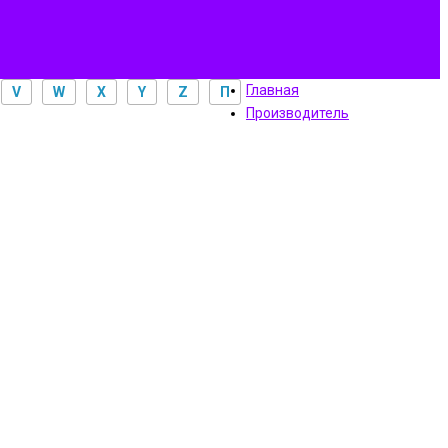
Главная
V
W
X
Y
Z
П
Производитель