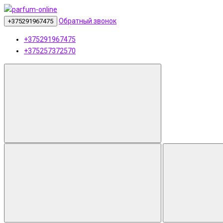
Обратный звонок
+375291967475
+375291967475
+375257372570