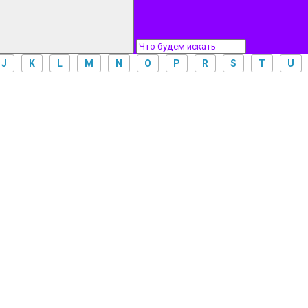
J
K
L
M
N
O
P
R
S
T
U