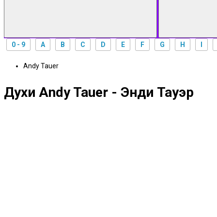
0 - 9
A
B
C
D
E
F
G
H
I
Andy Tauer
Духи Andy Tauer - Энди Тауэр