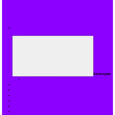
Подобрать
аромат
Категории
Подобрать аромат
Оплата
Доставка
О нас
Акции
Блог
Контакты