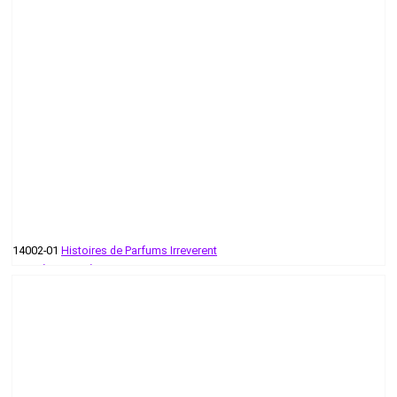
14002-01
Histoires de Parfums Irreverent
58 руб - 653 руб