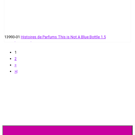
13993-01
Histoires de Parfums This is Not A Blue Bottle 1.5
55 руб - 399 руб
1
2
>
>|