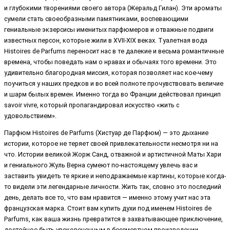
и глубокими творениями своего автора (Жеральд Гилан). Эти ароматы
сумели стать своеобразными памятниками, воспевающими
гениальные экзерсисы именитых парфюмеров и отважные подвиги
известных персон, которые жили в XVII-XIX веках. Туалетная вода
Histoires de Parfums переносит нас в те далекие и весьма романтичные
времена, чтобы поведать нам о нравах и обычаях того времени. Это
удивительно благородная миссия, которая позволяет нас кое-чему
поучиться у наших предков и во всей полноте прочувствовать величие
и шарм былых времен. Именно тогда во Франции действовал принцип
savoir vivre, который пропагандировал искусство «жить с
удовольствием».
Парфюм Histoires de Parfums (Хистуар де Парфюм) — это дыхание
истории, которое не теряет своей привлекательности несмотря ни на
что. Истории великой Жорж Санд, отважной и артистичной Маты Хари
и гениального Жуль Верна сумеют по-настоящему увлечь вас и
заставить увидеть те яркие и неподражаемые картины, которые когда-
то видели эти легендарные личности. Жить так, словно это последний
день, делать все то, что вам нравится — именно этому учит нас эта
французская марка. Стоит вам купить духи под именем Histoires de
Parfums, как ваша жизнь превратится в захватывающее приключение,
достойное быть увековеченным в бессмертном произведении