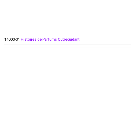
14000-01
Histoires de Parfums Outrecuidant
58 руб - 709 руб