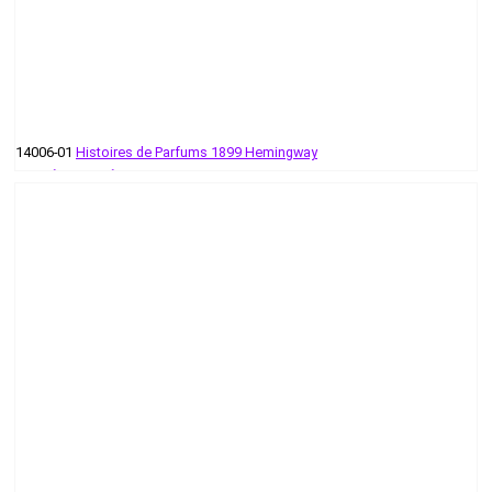
14006-01
Histoires de Parfums 1899 Hemingway
58 руб - 455 руб