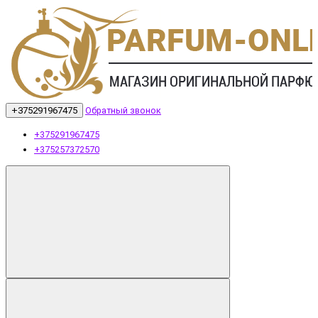
+375291967475
Обратный звонок
+375291967475
+375257372570