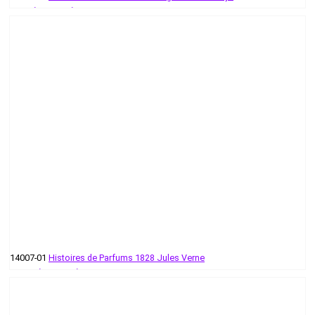
55 руб - 484 руб
14007-01
Histoires de Parfums 1828 Jules Verne
188 руб - 193 руб