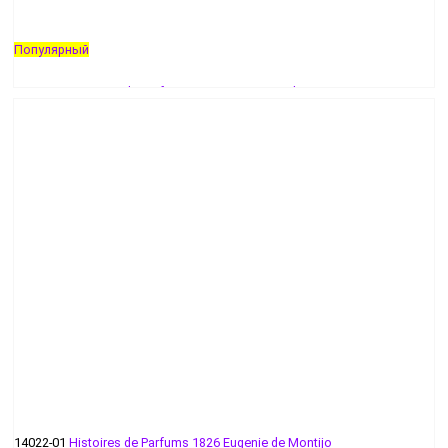
Популярный
14023-01
Histoires de Parfums 1804 George Sand
55 руб - 512 руб
14022-01
Histoires de Parfums 1826 Eugenie de Montijo