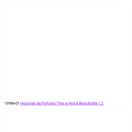
58 руб - 193 руб
13996-01
Histoires de Parfums This Is Not A Blue Bottle 1.2
55 руб