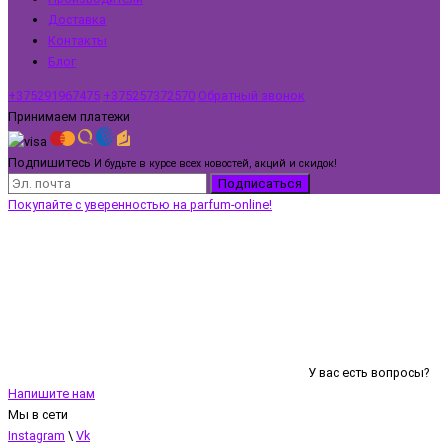
Доставка
Контакты
Блог
+375291967475
+375257372570
Обратный звонок
Принимаем платежи
Подпишитесь
И будьте в курсе всех новостей, акций и скидок!
Подписаться
Покупайте с уверенностью на parfum-online!
У вас есть вопросы?
Напишите нам
Мы в сети
Instagram
\
Vk