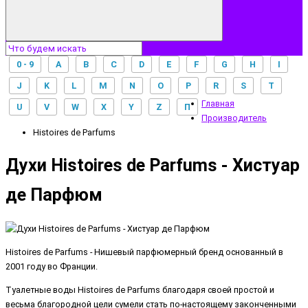
0 - 9
A
B
C
D
E
F
G
H
I
J
K
L
M
N
O
P
R
S
T
Главная
U
V
W
X
Y
Z
П
Производитель
Histoires de Parfums
Духи Histoires de Parfums - Хистуар
де Парфюм
Histoires de Parfums - Нишевый парфюмерный бренд основанный в
2001 году во Франции.
Туалетные воды Histoires de Parfums благодаря своей простой и
весьма благородной цели сумели стать по-настоящему законченными