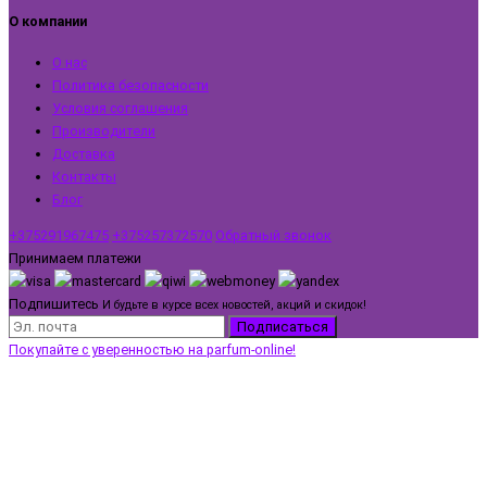
О компании
О нас
Политика безопасности
Условия соглашения
Производители
Доставка
Контакты
Блог
+375291967475
+375257372570
Обратный звонок
Принимаем платежи
Подпишитесь
И будьте в курсе всех новостей, акций и скидок!
Подписаться
Покупайте с уверенностью на parfum-online!