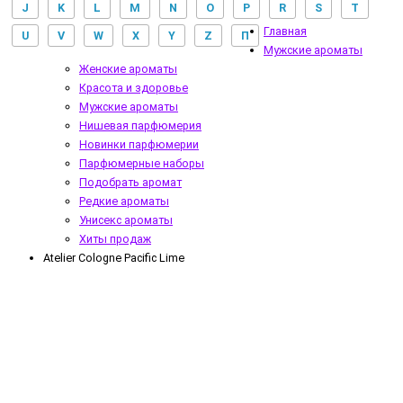
J
K
L
M
N
O
P
R
S
T
Главная
U
V
W
X
Y
Z
П
Мужские ароматы
Женские ароматы
Красота и здоровье
Мужские ароматы
Нишевая парфюмерия
Новинки парфюмерии
Парфюмерные наборы
Подобрать аромат
Редкие ароматы
Унисекс ароматы
Хиты продаж
Atelier Cologne Pacific Lime