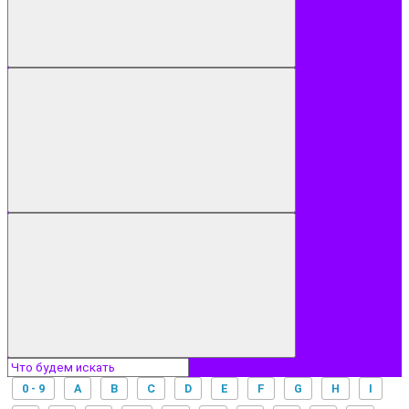
0 - 9
A
B
C
D
E
F
G
H
I