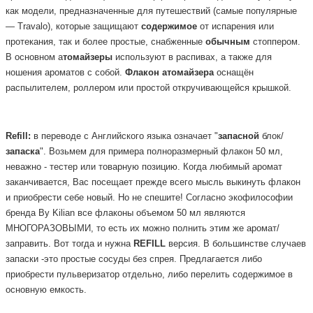
как модели, предназначенные для путешествий (самые популярные
— Travalo), которые защищают
содержимое
от испарения или
протекания, так и более простые, снабженные
обычным
стоппером.
В основном а
томайзеры
используют в распивах, а также для
ношения ароматов с собой.
Флакон
атомайзера
оснащён
распылителем, роллером или простой откручивающейся крышкой.
Refill:
в переводе с Английского языка означает "
запасной
блок/
запаска
". Возьмем для примера полноразмерный флакон 50 мл,
неважно - тестер или товарную позицию. Когда любимый аромат
заканчивается, Вас посещает прежде всего мысль выкинуть флакон
и приобрести себе новый. Но не спешите! Согласно экофилософии
бренда By Kilian все флаконы объемом 50 мл являются
МНОГОРАЗОВЫМИ, то есть их можно полнить этим же аромат/
заправить. Вот тогда и нужна
REFILL
версия.
В большинстве случаев
запаски -это простые сосуды без спрея. Предлагается либо
приобрести пульверизатор отдельно, либо перелить содержимое в
основную емкость.