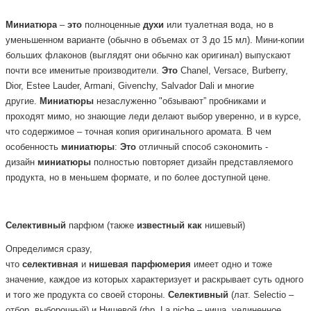
Миниатюра
–
это
полноценные
духи
или туалетная вода, но в
уменьшенном варианте (обычно в объемах от 3 до 15 мл). Мини-копии
больших флаконов (выглядят они обычно как оригинал) выпускают
почти все именитые производители.
Это
Chanel, Versace, Burberry,
Dior, Estee Lauder, Armani, Givenchy, Salvador Dali и многие
другие.
Миниатюры
незаслуженно "обзывают” пробниками и
проходят мимо, но знающие леди делают выбор уверенно, и в курсе,
что содержимое – точная копия оригинального аромата. В чем
особенность
миниатюры
:
Это
отличный способ сэкономить -
дизайн
миниатюры
полностью повторяет дизайн представляемого
продукта, но в меньшем формате, и по более доступной цене.
Селективный
парфюм
(также
известный
как
нишевый)
Определимся сразу,
что
селективная
и
нишевая
парфюмерия
имеет одно и тоже
значение, каждое из которых характеризует и раскрывает суть одного
и того же продукта со своей стороны.
Селективный
(лат. Selectio –
отбор, выборочный) и Нишевой (фр. La niche – ниша, уединенное