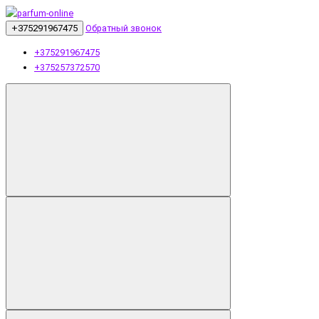
+375291967475
Обратный звонок
+375291967475
+375257372570