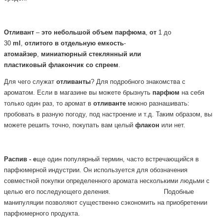
Отливант
–
это
небольшой
объем
парфюма
,
от
1 до
30
ml
,
отлитого
в
отдельную
емкость
-
атомайзер
,
миниатюрный
стеклянный или
пластиковый
флакончик
со
спреем
.
Для чего служат
отливанты
? Для подробного знакомства с
ароматом. Если в магазине вы можете брызнуть
парфюм
на себя
только один раз, то аромат в
отливанте
можно разнашивать:
пробовать в разную погоду, под настроение и т.д. Таким образом, вы
можете решить точно, покупать вам целый
флакон
или нет.
Распив - е
ще один популярный термин, часто встречающийся в
парфюмерной
индустрии. Он используется для обозначения
совместной покупки определенного аромата несколькими людьми с
целью его последующего деления.
Подобные
манипуляции позволяют существенно сэкономить на приобретении
парфюмерного продукта.