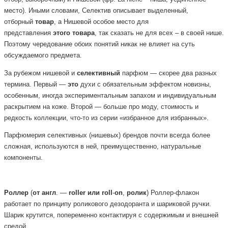
место). Иными словами, Селектив описывает выделенный,
отборный
товар
, а Нишевой особое место для
представления
этого
товара
, так сказать не для всех – в своей нише.
Поэтому чередование обоих понятий никак не влияет на суть
обсуждаемого предмета.
За рубежом нишевой и
селективный
парфюм — скорее два разных
термина. Первый —
это
духи с обязательным эффектом новизны,
особенным, иногда экспериментальным запахом и индивидуальным
раскрытием на коже. Второй — больше про моду, стоимость и
редкость коллекции, что-то из серии «избранное для избранных».
Парфюмерия селективных (нишевых) брендов почти всегда более
сложная, используются в ней, преимущественно, натуральные
компоненты.
Роллер
(
от
англ
. —
roller
или
roll
-
on
,
ролик
) Роллер-флакон
работает по принципу роликового дезодоранта и шариковой ручки.
Шарик крутится, попеременно контактируя с содержимым и внешней
средой.