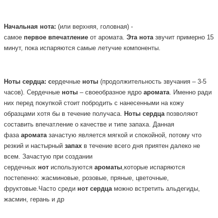
Начальная
нота:
(или верхняя, головная) -
самое
первое
впечатление
от аромата.
Эта
нота
звучит примерно 15
минут, пока испаряются самые летучие компоненты.
Ноты
сердца: с
ердечные
ноты
(продолжительность звучания – 3-5
часов). Сердечные
ноты
– своеобразное ядро
аромата
. Именно ради
них перед покупкой стоит побродить с нанесенными на кожу
образцами хотя бы в течение получаса.
Ноты
сердца
позволяют
составить впечатление о качестве и типе запаха. Данная
фаза
аромата
зачастую является мягкой и спокойной, потому что
резкий и настырный
запах
в течение всего дня приятен далеко не
всем. Зачастую при создании
сердечных
нот
используются
ароматы
,которые испаряются
постепенно: жасминовые, розовые, пряные, цветочные,
фруктовые.Часто среди
нот
сердца
можно встретить альдегиды,
жасмин, герань и др