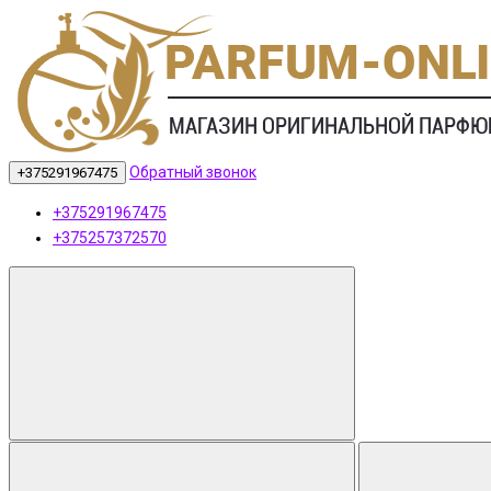
Обратный звонок
+375291967475
+375291967475
+375257372570