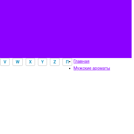
Главная
V
W
X
Y
Z
П
Мужские ароматы