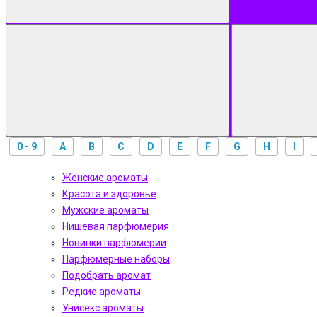
0 - 9
A
B
C
D
E
F
G
H
I
Женские ароматы
Красота и здоровье
Мужские ароматы
Нишевая парфюмерия
Новинки парфюмерии
Парфюмерные наборы
Подобрать аромат
Редкие ароматы
Унисекс ароматы