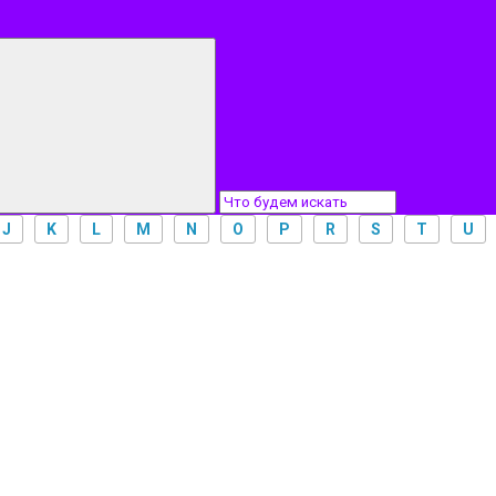
J
K
L
M
N
O
P
R
S
T
U