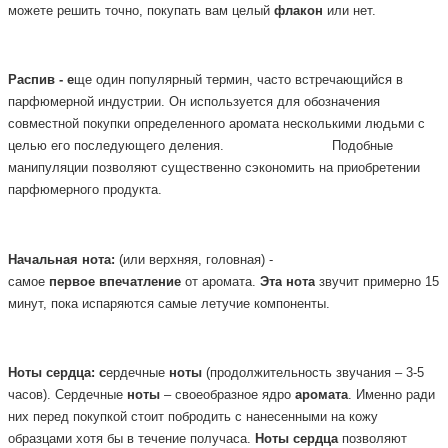
можете решить точно, покупать вам целый
флакон
или нет.
Распив - е
ще один популярный термин, часто встречающийся в
парфюмерной
индустрии. Он используется для обозначения
совместной покупки определенного аромата несколькими людьми с
целью его последующего деления.
Подобные
манипуляции позволяют существенно сэкономить на приобретении
парфюмерного продукта.
Начальная
нота:
(или верхняя, головная) -
самое
первое
впечатление
от аромата.
Эта
нота
звучит примерно 15
минут, пока испаряются самые летучие компоненты.
Ноты
сердца: с
ердечные
ноты
(продолжительность звучания – 3-5
часов). Сердечные
ноты
– своеобразное ядро
аромата
. Именно ради
них перед покупкой стоит побродить с нанесенными на кожу
образцами хотя бы в течение получаса.
Ноты
сердца
позволяют