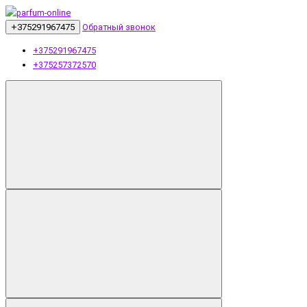
+375291967475
Обратный звонок
+375291967475
+375257372570