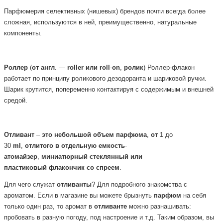
Парфюмерия селективных (нишевых) брендов почти всегда более
сложная, используются в ней, преимущественно, натуральные
компоненты.
Роллер
(
от
англ
. —
roller
или
roll
-
on
,
ролик
) Роллер-флакон
работает по принципу роликового дезодоранта и шариковой ручки.
Шарик крутится, попеременно контактируя с содержимым и внешней
средой.
Отливант
–
это
небольшой
объем
парфюма
,
от
1 до
30
ml
,
отлитого
в
отдельную
емкость
-
атомайзер
,
миниатюрный
стеклянный или
пластиковый
флакончик
со
спреем
.
Для чего служат
отливанты
? Для подробного знакомства с
ароматом. Если в магазине вы можете брызнуть
парфюм
на себя
только один раз, то аромат в
отливанте
можно разнашивать:
пробовать в разную погоду, под настроение и т.д. Таким образом, вы