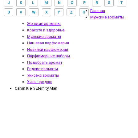
J
K
L
M
N
O
P
R
S
T
Главная
U
V
W
X
Y
Z
П
Мужские ароматы
Женские ароматы
Красота и здоровье
Мужские ароматы
Нишевая парфюмерия
Новинки парфюмерии
Парфюмерные наборы
Подобрать аромат
Редкие ароматы
Унисекс ароматы
Хиты продаж
Calvin Klein Eternity Man