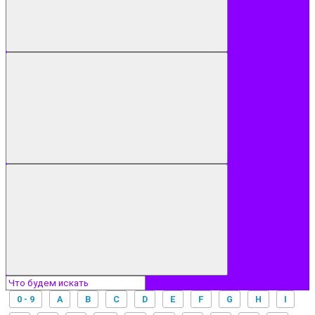
0 - 9
A
B
C
D
E
F
G
H
I