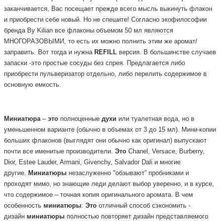
заканчивается, Вас посещает прежде всего мысль выкинуть флакон
и приобрести себе новый. Но не спешите! Согласно экофилософии
бренда By Kilian все флаконы объемом 50 мл являются
МНОГОРАЗОВЫМИ, то есть их можно полнить этим же аромат/
заправить. Вот тогда и нужна
REFILL
версия.
В большинстве случаев
запаски -это простые сосуды без спрея. Предлагается либо
приобрести пульверизатор отдельно, либо перелить содержимое в
основную емкость.
Миниатюра
–
это
полноценные
духи
или туалетная вода, но в
уменьшенном варианте (обычно в объемах от 3 до 15 мл). Мини-копии
больших флаконов (выглядят они обычно как оригинал) выпускают
почти все именитые производители.
Это
Chanel, Versace, Burberry,
Dior, Estee Lauder, Armani, Givenchy, Salvador Dali и многие
другие.
Миниатюры
незаслуженно "обзывают” пробниками и
проходят мимо, но знающие леди делают выбор уверенно, и в курсе,
что содержимое – точная копия оригинального аромата. В чем
особенность
миниатюры
:
Это
отличный способ сэкономить -
дизайн
миниатюры
полностью повторяет дизайн представляемого