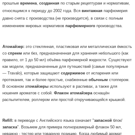
прошлые
времена
,
созданная
по старым рецептурам и нормативам,
относящимся к периоду до 2002 года. Вся
винтажная
парфюмерия
давно снята с производства (не производится), в связи с полным
изменением мировых нормативов
парфюмерного
производства.
Атомайзер:
это стеклянная, пластиковая или металлическая ёмкость
со
спреем
или без, предназначенная для хранения небольшого (как
правило, от 1 до 50 мл) объёма парфюмерной жидкости. Существуют
как модели, предназначенные для путешествий (самые популярные
— Travalo), которые защищают
содержимое
от испарения или
протекания, так и более простые, снабженные
обычным
стоппером.
В основном а
томайзеры
используют в распивах, а также для
ношения ароматов с собой.
Флакон
атомайзера
оснащён
распылителем, роллером или простой откручивающейся крышкой.
Refill:
в переводе с Английского языка означает "
запасной
блок/
запаска
". Возьмем для примера полноразмерный флакон 50 мл,
неважно - тестер или товарную позицию. Когда любимый аромат