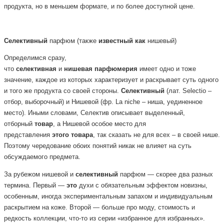
продукта, но в меньшем формате, и по более доступной цене.
Селективный
парфюм
(также
известный
как
нишевый)
Определимся сразу,
что
селективная
и
нишевая
парфюмерия
имеет одно и тоже
значение, каждое из которых характеризует и раскрывает суть одного
и того же продукта со своей стороны.
Селективный
(лат. Selectio –
отбор, выборочный) и Нишевой (фр. La niche – ниша, уединенное
место). Иными словами, Селектив описывает выделенный,
отборный
товар
, а Нишевой особое место для
представления
этого
товара
, так сказать не для всех – в своей нише.
Поэтому чередование обоих понятий никак не влияет на суть
обсуждаемого предмета.
За рубежом нишевой и
селективный
парфюм — скорее два разных
термина. Первый —
это
духи с обязательным эффектом новизны,
особенным, иногда экспериментальным запахом и индивидуальным
раскрытием на коже. Второй — больше про моду, стоимость и
редкость коллекции, что-то из серии «избранное для избранных».