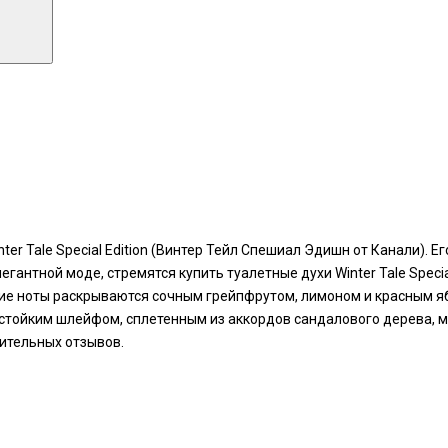
er Tale Special Edition (Винтер Тейл Спешиал Эдишн от Канали). Е
антной моде, стремятся купить туалетные духи Winter Tale Special
е ноты раскрываются сочным грейпфрутом, лимоном и красным яб
стойким шлейфом, сплетенным из аккордов сандалового дерева, му
ительных отзывов.