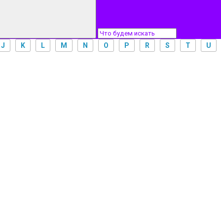
J
K
L
M
N
O
P
R
S
T
U