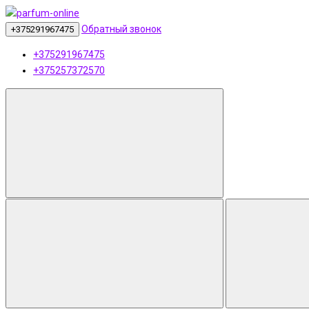
Обратный звонок
+375291967475
+375291967475
+375257372570