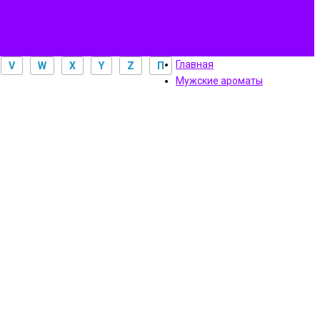
Главная
V
W
X
Y
Z
П
Мужские ароматы