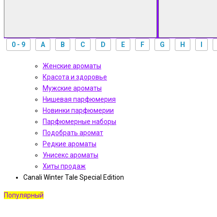
0 - 9
A
B
C
D
E
F
G
H
I
Женские ароматы
Красота и здоровье
Мужские ароматы
Нишевая парфюмерия
Новинки парфюмерии
Парфюмерные наборы
Подобрать аромат
Редкие ароматы
Унисекс ароматы
Хиты продаж
Canali Winter Tale Special Edition
Популярный