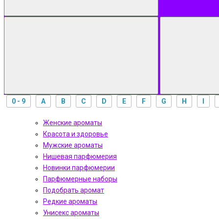
0 - 9
A
B
C
D
E
F
G
H
I
Женские ароматы
Красота и здоровье
Мужские ароматы
Нишевая парфюмерия
Новинки парфюмерии
Парфюмерные наборы
Подобрать аромат
Редкие ароматы
Унисекс ароматы