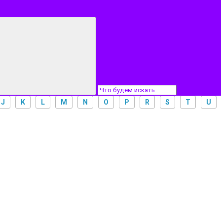
J
K
L
M
N
O
P
R
S
T
U