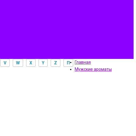
Главная
V
W
X
Y
Z
П
Мужские ароматы