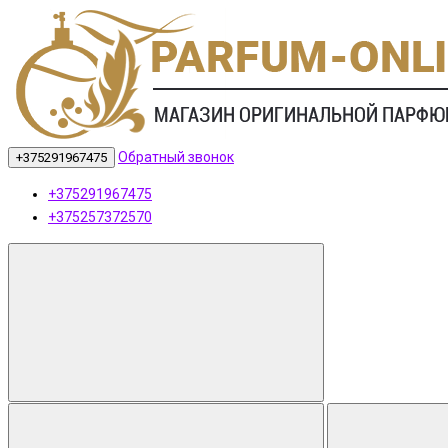
Обратный звонок
+375291967475
+375291967475
+375257372570