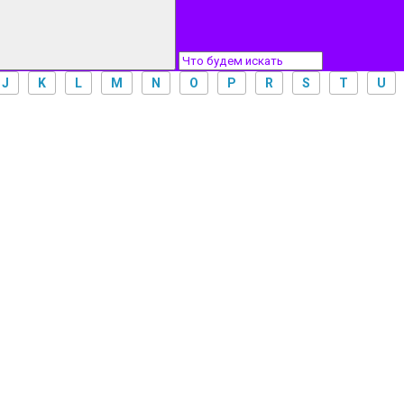
J
K
L
M
N
O
P
R
S
T
U