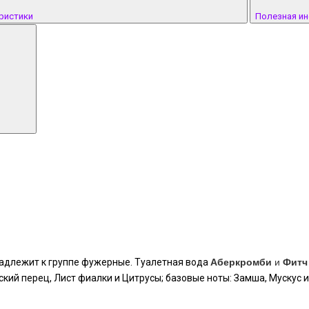
ристики
Полезная и
принадлежит к группе фужерные. Туалетная вода
Аберкромби
и
Фитч
ский перец, Лист фиалки и Цитрусы; базовые ноты: Замша, Мускус 