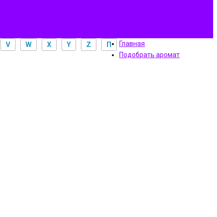
Главная
V
W
X
Y
Z
П
Подобрать аромат