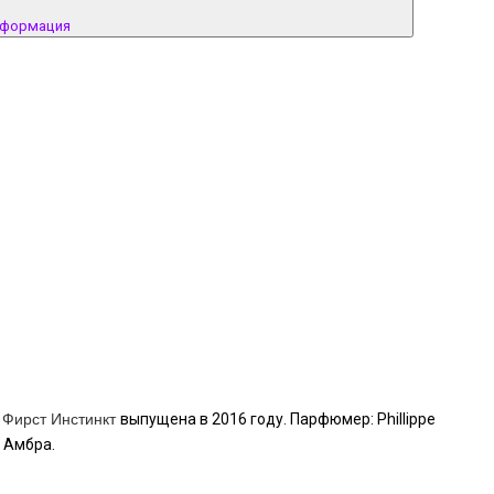
нформация
Фирст Инстинкт
выпущена в 2016 году. Парфюмер: Phillippe
и Амбра.