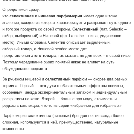
Определимся сразу,
что
селективная
и
нишевая
парфюмерия
имеет одно и тоже
значение, каждое из которых характеризует и раскрывает суть одного
и того же продукта со своей стороны.
Селективный
(лат. Selectio –
отбор, выборочный) и Нишевой (фр. La niche – ниша, уединенное
место). Иными словами, Селектив описывает выделенный,
отборный
товар
, а Нишевой особое место для
представления
этого
товара
, так сказать не для всех – в своей нише.
Поэтому чередование обоих понятий никак не влияет на суть
обсуждаемого предмета.
За рубежом нишевой и
селективный
парфюм — скорее два разных
термина. Первый —
это
духи с обязательным эффектом новизны,
особенным, иногда экспериментальным запахом и индивидуальным
раскрытием на коже. Второй — больше про моду, стоимость и
редкость коллекции, что-то из серии «избранное для избранных».
Парфюмерия селективных (нишевых) брендов почти всегда более
сложная, используются в ней, преимущественно, натуральные
компоненты.