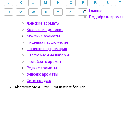
J
K
L
M
N
O
P
R
S
T
Главная
U
V
W
X
Y
Z
П
Подобрать аромат
Женские ароматы
Красота и здоровье
Мужские ароматы
Нишевая парфюмерия
Новинки парфюмерии
Парфюмерные наборы
Подобрать аромат
Редкие ароматы
Унисекс ароматы
Хиты продаж
Abercrombie & Fitch First Instinct for Her