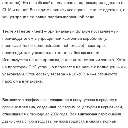
алкоголя). Но не забывайте: если ваша парфюмерия сделана в 
США и на ней Вы видите надпись «cologne» – это не одеколон, а 
концентрация её равна парфюмированной воде.

Тестер (Tester - test)
 – оригинальный флакон поставляемый 
производителем в упрощенной картонной коробочке (с 
надписью Tester demonstration, not for sale), некоторые 
производители упаковывают тестеры без крышечки. 
Используется не для продажи, а для демонстрации запаха. Хотя 
на просторах СНГ успешно продается на равне с полноценными 
упаковками. Стоимость у тестера на 10-30% ниже стоимости 
парфюма в упаковке.    
Винтаж:
это парфюмерия,
созданная
и выпущенная в продажу в
прошлые
времена
,
созданная
по старым рецептурам и нормативам,
относящимся к периоду до 2002 года. Вся
винтажная
парфюмерия
давно снята с производства (не производится), в связи с полным