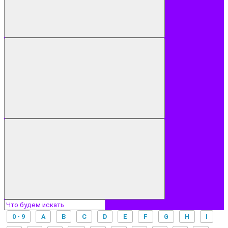
0 - 9
A
B
C
D
E
F
G
H
I