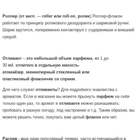
Роллер
(
от
англ
. —
roller
или
roll
-
on
,
ролик
) Роллер-флакон
работает по принципу роликового дезодоранта и шариковой ручки.
Шарик крутится, попеременно контактируя с содержимым и внешней
средой.
Отливант
–
это
небольшой
объем
парфюма
,
от
1 до
30
ml
,
отлитого
в
отдельную
емкость
-
атомайзер
,
миниатюрный
стеклянный или
пластиковый
флакончик
со
спреем
.
Для чего служат
отливанты
? Для подробного знакомства с
ароматом. Если в магазине вы можете брызнуть
парфюм
на себя
только один раз, то аромат в
отливанте
можно разнашивать:
пробовать в разную погоду, под настроение и т.д. Таким образом, вы
можете решить точно, покупать вам целый
флакон
или нет.
Распив - е
ще один популярный термин, часто встречающийся в