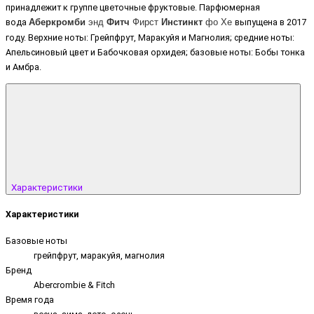
принадлежит к группе цветочные фруктовые. Парфюмерная
вода
выпущена в 2017
Аберкромби
энд
Фитч
Фирст
Инстинкт
фо Хе
году. Верхние ноты: Грейпфрут, Маракуйя и Магнолия; средние ноты:
Апельсиновый цвет и Бабочковая орхидея; базовые ноты: Бобы тонка
и Амбра.
Характеристики
Характеристики
Базовые ноты
грейпфрут, маракуйя, магнолия
Бренд
Abercrombie & Fitch
Время года