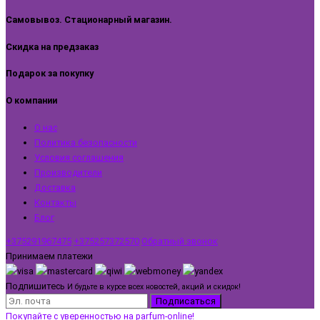
Самовывоз. Стационарный магазин.
Скидка на предзаказ
Подарок за покупку
О компании
О нас
Политика безопасности
Условия соглашения
Производители
Доставка
Контакты
Блог
+375291967475
+375257372570
Обратный звонок
Принимаем платежи
Подпишитесь
И будьте в курсе всех новостей, акций и скидок!
Подписаться
Покупайте с уверенностью на parfum-online!