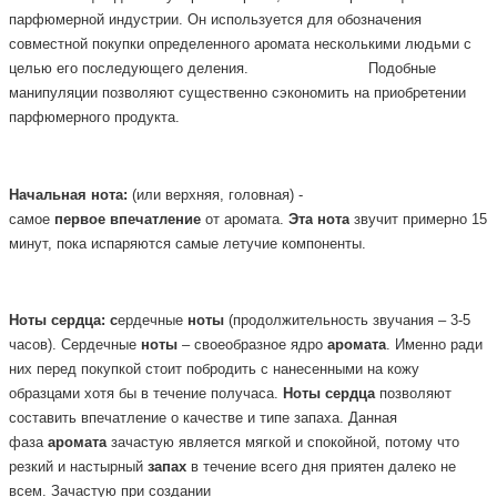
парфюмерной
индустрии. Он используется для обозначения
совместной покупки определенного аромата несколькими людьми с
целью его последующего деления.
Подобные
манипуляции позволяют существенно сэкономить на приобретении
парфюмерного продукта.
Начальная
нота:
(или верхняя, головная) -
самое
первое
впечатление
от аромата.
Эта
нота
звучит примерно 15
минут, пока испаряются самые летучие компоненты.
Ноты
сердца: с
ердечные
ноты
(продолжительность звучания – 3-5
часов). Сердечные
ноты
– своеобразное ядро
аромата
. Именно ради
них перед покупкой стоит побродить с нанесенными на кожу
образцами хотя бы в течение получаса.
Ноты
сердца
позволяют
составить впечатление о качестве и типе запаха. Данная
фаза
аромата
зачастую является мягкой и спокойной, потому что
резкий и настырный
запах
в течение всего дня приятен далеко не
всем. Зачастую при создании