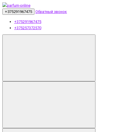
+375291967475
Обратный звонок
+375291967475
+375257372570