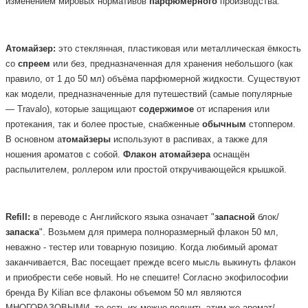
изменением мировых нормативов
парфюмерного
производства.
Атомайзер:
это стеклянная, пластиковая или металлическая ёмкость
со
спреем
или без, предназначенная для хранения небольшого (как
правило, от 1 до 50 мл) объёма парфюмерной жидкости. Существуют
как модели, предназначенные для путешествий (самые популярные
— Travalo), которые защищают
содержимое
от испарения или
протекания, так и более простые, снабженные
обычным
стоппером.
В основном а
томайзеры
используют в распивах, а также для
ношения ароматов с собой.
Флакон
атомайзера
оснащён
распылителем, роллером или простой откручивающейся крышкой.
Refill:
в переводе с Английского языка означает "
запасной
блок/
запаска
". Возьмем для примера полноразмерный флакон 50 мл,
неважно - тестер или товарную позицию. Когда любимый аромат
заканчивается, Вас посещает прежде всего мысль выкинуть флакон
и приобрести себе новый. Но не спешите! Согласно экофилософии
бренда By Kilian все флаконы объемом 50 мл являются