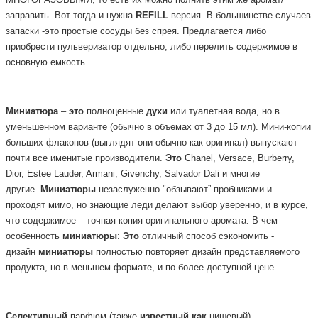
МНОГОРАЗОВЫМИ, то есть их можно полнить этим же аромат/
заправить. Вот тогда и нужна
REFILL
версия.
В большинстве случаев
запаски -это простые сосуды без спрея. Предлагается либо
приобрести пульверизатор отдельно, либо перелить содержимое в
основную емкость.
Миниатюра
–
это
полноценные
духи
или туалетная вода, но в
уменьшенном варианте (обычно в объемах от 3 до 15 мл). Мини-копии
больших флаконов (выглядят они обычно как оригинал) выпускают
почти все именитые производители.
Это
Chanel, Versace, Burberry,
Dior, Estee Lauder, Armani, Givenchy, Salvador Dali и многие
другие.
Миниатюры
незаслуженно "обзывают” пробниками и
проходят мимо, но знающие леди делают выбор уверенно, и в курсе,
что содержимое – точная копия оригинального аромата. В чем
особенность
миниатюры
:
Это
отличный способ сэкономить -
дизайн
миниатюры
полностью повторяет дизайн представляемого
продукта, но в меньшем формате, и по более доступной цене.
Селективный
парфюм
(также
известный
как
нишевый)