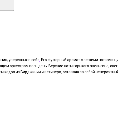
чин, уверенных в себе
.
Его фужерный аромат с легкими нотками ци
ющим оркестром весь день. Верхние ноты горького апельсина, сл
ы кедра из Вирджинии и ветивера, оставляя за собой невероятны