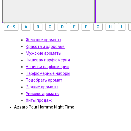
0 - 9
A
B
C
D
E
F
G
H
I
Женские ароматы
Красота и здоровье
Мужские ароматы
Нишевая парфюмерия
Новинки парфюмерии
Парфюмерные наборы
Подобрать аромат
Редкие ароматы
Унисекс ароматы
Хиты продаж
Azzaro Pour Homme Night Time