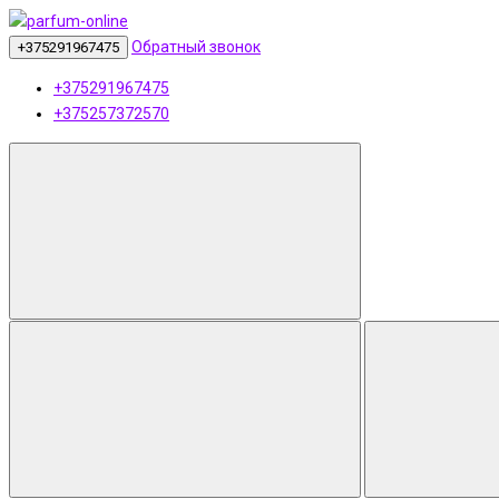
Обратный звонок
+375291967475
+375291967475
+375257372570