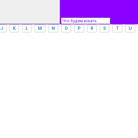
J
K
L
M
N
O
P
R
S
T
U