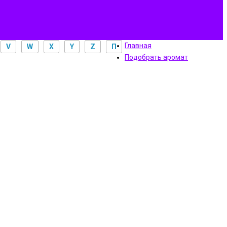
Главная
V
W
X
Y
Z
П
Подобрать аромат