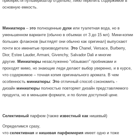
приобрести пульверизатор отдельно, либо перелить содержимое в
основную емкость.
Миниатюра
–
это
полноценные
духи
или туалетная вода, но в
уменьшенном варианте (обычно в объемах от 3 до 15 мл). Мини-копии
больших флаконов (выглядят они обычно как оригинал) выпускают
почти все именитые производители.
Это
Chanel, Versace, Burberry,
Dior, Estee Lauder, Armani, Givenchy, Salvador Dali и многие
другие.
Миниатюры
незаслуженно "обзывают” пробниками и
проходят мимо, но знающие леди делают выбор уверенно, и в курсе,
что содержимое – точная копия оригинального аромата. В чем
особенность
миниатюры
:
Это
отличный способ сэкономить -
дизайн
миниатюры
полностью повторяет дизайн представляемого
продукта, но в меньшем формате, и по более доступной цене.
Селективный
парфюм
(также
известный
как
нишевый)
Определимся сразу,
что
селективная
и
нишевая
парфюмерия
имеет одно и тоже