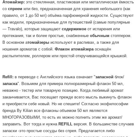
Атомайзер:
это стеклянная, пластиковая или металлическая ёмкость
со
спреем
или без, предназначенная для хранения небольшого (как
правило, от 1 до 50 мл) объёма парфюмерной жидкости. Существуют
как модели, предназначенные для путешествий (самые популярные
— Travalo), которые защищают
содержимое
от испарения или
протекания, так и более простые, снабженные
обычным
стоппером.
В основном а
томайзеры
используют в распивах, а также для
ношения ароматов с собой.
Флакон
атомайзера
оснащён
распылителем, роллером или простой откручивающейся крышкой.
Refill:
в переводе с Английского языка означает "
запасной
блок/
запаска
". Возьмем для примера полноразмерный флакон 50 мл,
неважно - тестер или товарную позицию. Когда любимый аромат
заканчивается, Вас посещает прежде всего мысль выкинуть флакон
и приобрести себе новый. Но не спешите! Согласно экофилософии
бренда By Kilian все флаконы объемом 50 мл являются
МНОГОРАЗОВЫМИ, то есть их можно полнить этим же аромат/
заправить. Вот тогда и нужна
REFILL
версия.
В большинстве случаев
запаски -это простые сосуды без спрея. Предлагается либо