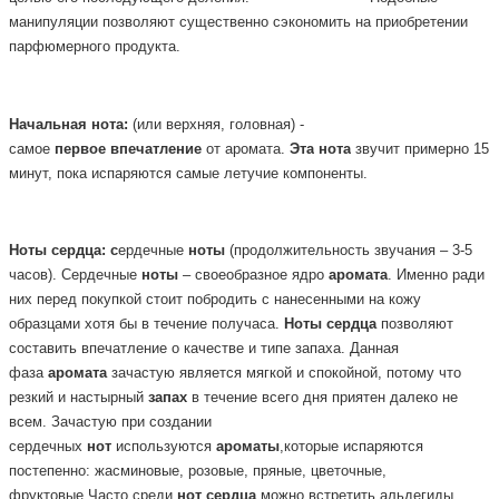
манипуляции позволяют существенно сэкономить на приобретении
парфюмерного продукта.
Начальная
нота:
(или верхняя, головная) -
самое
первое
впечатление
от аромата.
Эта
нота
звучит примерно 15
минут, пока испаряются самые летучие компоненты.
Ноты
сердца: с
ердечные
ноты
(продолжительность звучания – 3-5
часов). Сердечные
ноты
– своеобразное ядро
аромата
. Именно ради
них перед покупкой стоит побродить с нанесенными на кожу
образцами хотя бы в течение получаса.
Ноты
сердца
позволяют
составить впечатление о качестве и типе запаха. Данная
фаза
аромата
зачастую является мягкой и спокойной, потому что
резкий и настырный
запах
в течение всего дня приятен далеко не
всем. Зачастую при создании
сердечных
нот
используются
ароматы
,которые испаряются
постепенно: жасминовые, розовые, пряные, цветочные,
фруктовые.Часто среди
нот
сердца
можно встретить альдегиды,