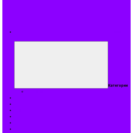
Подобрать
аромат
Категории
Подобрать аромат
Оплата
Доставка
О нас
Акции
Блог
Контакты