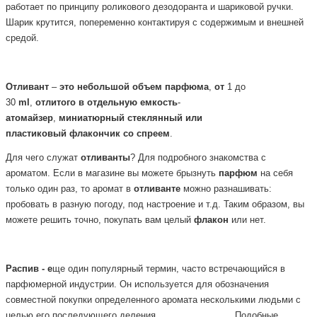
работает по принципу роликового дезодоранта и шариковой ручки.
Шарик крутится, попеременно контактируя с содержимым и внешней
средой.
Отливант
–
это
небольшой
объем
парфюма
,
от
1 до
30
ml
,
отлитого
в
отдельную
емкость
-
атомайзер
,
миниатюрный
стеклянный или
пластиковый
флакончик
со
спреем
.
Для чего служат
отливанты
? Для подробного знакомства с
ароматом. Если в магазине вы можете брызнуть
парфюм
на себя
только один раз, то аромат в
отливанте
можно разнашивать:
пробовать в разную погоду, под настроение и т.д. Таким образом, вы
можете решить точно, покупать вам целый
флакон
или нет.
Распив - е
ще один популярный термин, часто встречающийся в
парфюмерной
индустрии. Он используется для обозначения
совместной покупки определенного аромата несколькими людьми с
целью его последующего деления.
Подобные