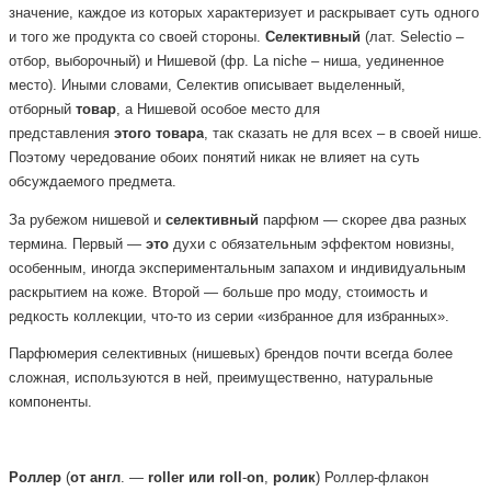
значение, каждое из которых характеризует и раскрывает суть одного
и того же продукта со своей стороны.
Селективный
(лат. Selectio –
отбор, выборочный) и Нишевой (фр. La niche – ниша, уединенное
место). Иными словами, Селектив описывает выделенный,
отборный
товар
, а Нишевой особое место для
представления
этого
товара
, так сказать не для всех – в своей нише.
Поэтому чередование обоих понятий никак не влияет на суть
обсуждаемого предмета.
За рубежом нишевой и
селективный
парфюм — скорее два разных
термина. Первый —
это
духи с обязательным эффектом новизны,
особенным, иногда экспериментальным запахом и индивидуальным
раскрытием на коже. Второй — больше про моду, стоимость и
редкость коллекции, что-то из серии «избранное для избранных».
Парфюмерия селективных (нишевых) брендов почти всегда более
сложная, используются в ней, преимущественно, натуральные
компоненты.
Роллер
(
от
англ
. —
roller
или
roll
-
on
,
ролик
) Роллер-флакон