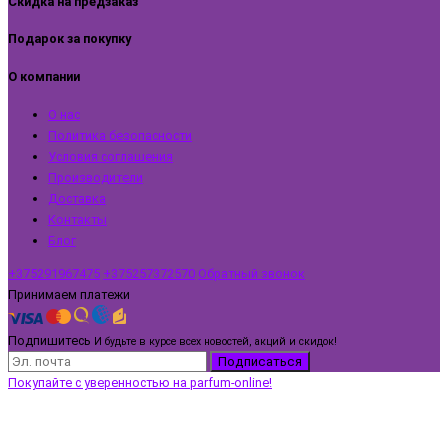
Скидка на предзаказ
Подарок за покупку
О компании
О нас
Политика безопасности
Условия соглашения
Производители
Доставка
Контакты
Блог
+375291967475
+375257372570
Обратный звонок
Принимаем платежи
Подпишитесь
И будьте в курсе всех новостей, акций и скидок!
Подписаться
Покупайте с уверенностью на parfum-online!