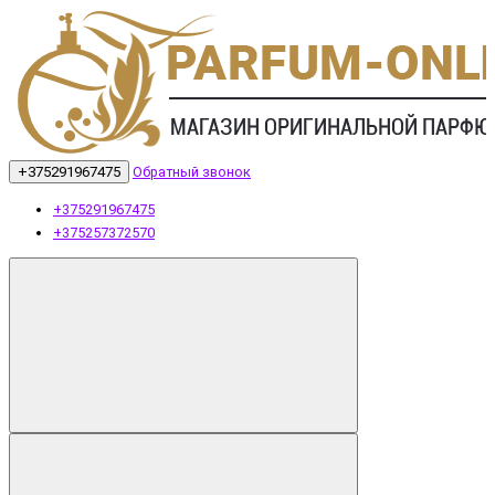
+375291967475
Обратный звонок
+375291967475
+375257372570