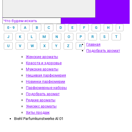
0 - 9
A
B
C
D
E
F
G
H
I
J
K
L
M
N
O
P
R
S
T
Главная
U
V
W
X
Y
Z
П
Подобрать аромат
Женские ароматы
Красота и здоровье
Мужские ароматы
Нишевая парфюмерия
Новинки парфюмерии
Парфюмерные наборы
Подобрать аромат
Редкие ароматы
Унисекс ароматы
Хиты продаж
Biehl Parfumkunstwerke Al 01