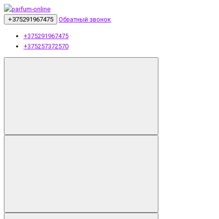
+375291967475
Обратный звонок
+375291967475
+375257372570