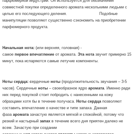
парфюмерной
индустрии. Он используется для обозначения
совместной покупки определенного аромата несколькими людьми с
целью его последующего деления.
Подобные
манипуляции позволяют существенно сэкономить на приобретении
парфюмерного продукта.
Начальная
нота:
(или верхняя, головная) -
самое
первое
впечатление
от аромата.
Эта
нота
звучит примерно 15
минут, пока испаряются самые летучие компоненты.
Ноты
сердца: с
ердечные
ноты
(продолжительность звучания – 3-5
часов). Сердечные
ноты
– своеобразное ядро
аромата
. Именно ради
них перед покупкой стоит побродить с нанесенными на кожу
образцами хотя бы в течение получаса.
Ноты
сердца
позволяют
составить впечатление о качестве и типе запаха. Данная
фаза
аромата
зачастую является мягкой и спокойной, потому что
резкий и настырный
запах
в течение всего дня приятен далеко не
всем. Зачастую при создании