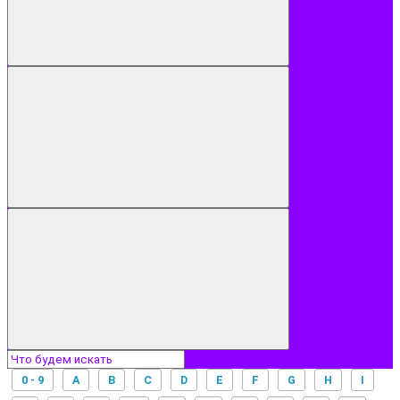
0 - 9
A
B
C
D
E
F
G
H
I