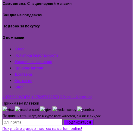
Самовывоз. Стационарный магазин.
Скидка на предзаказ
Подарок за покупку
О компании
О нас
Политика безопасности
Условия соглашения
Производители
Доставка
Контакты
Блог
+375291967475
+375257372570
Обратный звонок
Принимаем платежи
Подпишитесь
И будьте в курсе всех новостей, акций и скидок!
Подписаться
Покупайте с уверенностью на parfum-online!