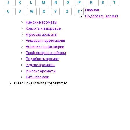
J
K
L
M
N
O
P
R
S
T
Главная
U
V
W
X
Y
Z
П
Подобрать аромат
Женские ароматы
Красота и здоровье
Мужские ароматы
Нишевая парфюмерия
Новинки парфюмерии
Парфюмерные наборы
Подобрать аромат
Редкие ароматы
Унисекс ароматы
Хиты продаж
Creed Love in White for Summer