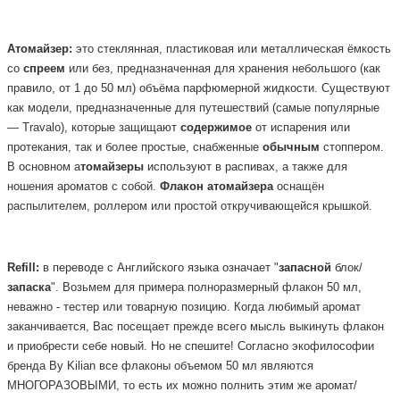
Атомайзер:
это стеклянная, пластиковая или металлическая ёмкость
со
спреем
или без, предназначенная для хранения небольшого (как
правило, от 1 до 50 мл) объёма парфюмерной жидкости. Существуют
как модели, предназначенные для путешествий (самые популярные
— Travalo), которые защищают
содержимое
от испарения или
протекания, так и более простые, снабженные
обычным
стоппером.
В основном а
томайзеры
используют в распивах, а также для
ношения ароматов с собой.
Флакон
атомайзера
оснащён
распылителем, роллером или простой откручивающейся крышкой.
Refill:
в переводе с Английского языка означает "
запасной
блок/
запаска
". Возьмем для примера полноразмерный флакон 50 мл,
неважно - тестер или товарную позицию. Когда любимый аромат
заканчивается, Вас посещает прежде всего мысль выкинуть флакон
и приобрести себе новый. Но не спешите! Согласно экофилософии
бренда By Kilian все флаконы объемом 50 мл являются
МНОГОРАЗОВЫМИ, то есть их можно полнить этим же аромат/