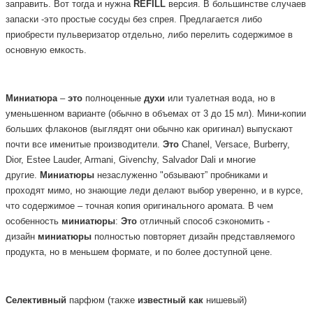
заправить. Вот тогда и нужна
REFILL
версия.
В большинстве случаев
запаски -это простые сосуды без спрея. Предлагается либо
приобрести пульверизатор отдельно, либо перелить содержимое в
основную емкость.
Миниатюра
–
это
полноценные
духи
или туалетная вода, но в
уменьшенном варианте (обычно в объемах от 3 до 15 мл). Мини-копии
больших флаконов (выглядят они обычно как оригинал) выпускают
почти все именитые производители.
Это
Chanel, Versace, Burberry,
Dior, Estee Lauder, Armani, Givenchy, Salvador Dali и многие
другие.
Миниатюры
незаслуженно "обзывают” пробниками и
проходят мимо, но знающие леди делают выбор уверенно, и в курсе,
что содержимое – точная копия оригинального аромата. В чем
особенность
миниатюры
:
Это
отличный способ сэкономить -
дизайн
миниатюры
полностью повторяет дизайн представляемого
продукта, но в меньшем формате, и по более доступной цене.
Селективный
парфюм
(также
известный
как
нишевый)