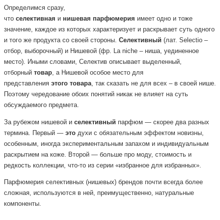
Определимся сразу,
что
селективная
и
нишевая
парфюмерия
имеет одно и тоже
значение, каждое из которых характеризует и раскрывает суть одного
и того же продукта со своей стороны.
Селективный
(лат. Selectio –
отбор, выборочный) и Нишевой (фр. La niche – ниша, уединенное
место). Иными словами, Селектив описывает выделенный,
отборный
товар
, а Нишевой особое место для
представления
этого
товара
, так сказать не для всех – в своей нише.
Поэтому чередование обоих понятий никак не влияет на суть
обсуждаемого предмета.
За рубежом нишевой и
селективный
парфюм — скорее два разных
термина. Первый —
это
духи с обязательным эффектом новизны,
особенным, иногда экспериментальным запахом и индивидуальным
раскрытием на коже. Второй — больше про моду, стоимость и
редкость коллекции, что-то из серии «избранное для избранных».
Парфюмерия селективных (нишевых) брендов почти всегда более
сложная, используются в ней, преимущественно, натуральные
компоненты.