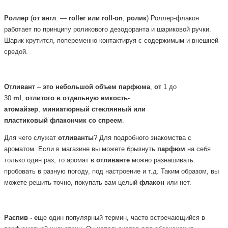
Роллер
(
от
англ
. —
roller
или
roll
-
on
,
ролик
) Роллер-флакон
работает по принципу роликового дезодоранта и шариковой ручки.
Шарик крутится, попеременно контактируя с содержимым и внешней
средой.
Отливант
–
это
небольшой
объем
парфюма
,
от
1 до
30
ml
,
отлитого
в
отдельную
емкость
-
атомайзер
,
миниатюрный
стеклянный или
пластиковый
флакончик
со
спреем
.
Для чего служат
отливанты
? Для подробного знакомства с
ароматом. Если в магазине вы можете брызнуть
парфюм
на себя
только один раз, то аромат в
отливанте
можно разнашивать:
пробовать в разную погоду, под настроение и т.д. Таким образом, вы
можете решить точно, покупать вам целый
флакон
или нет.
Распив - е
ще один популярный термин, часто встречающийся в