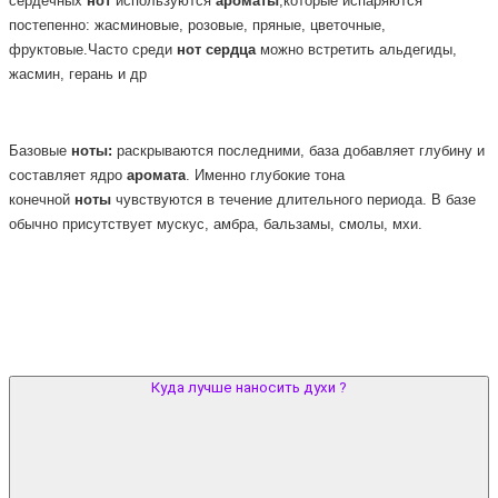
сердечных
нот
используются
ароматы
,которые испаряются
постепенно: жасминовые, розовые, пряные, цветочные,
фруктовые.Часто среди
нот
сердца
можно встретить альдегиды,
жасмин, герань и др
Базовые
ноты:
раскрываются последними, база добавляет глубину и
составляет ядро
аромата
. Именно глубокие тона
конечной
ноты
чувствуются в течение длительного периода. В базе
обычно присутствует мускус, амбра, бальзамы, смолы, мхи.
Куда лучше наносить духи ?