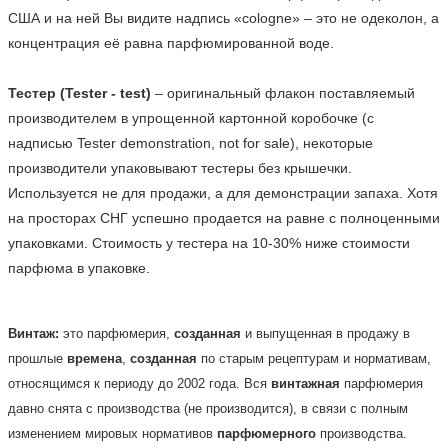
США и на ней Вы видите надпись «cologne» – это не одеколон, а 
концентрация её равна парфюмированной воде.

Тестер (Tester - test)
 – оригинальный флакон поставляемый 
производителем в упрощенной картонной коробочке (с 
надписью Tester demonstration, not for sale), некоторые 
производители упаковывают тестеры без крышечки. 
Используется не для продажи, а для демонстрации запаха. Хотя 
на просторах СНГ успешно продается на равне с полноценными 
упаковками. Стоимость у тестера на 10-30% ниже стоимости 
парфюма в упаковке.    
Винтаж:
это парфюмерия,
созданная
и выпущенная в продажу в
прошлые
времена
,
созданная
по старым рецептурам и нормативам,
относящимся к периоду до 2002 года. Вся
винтажная
парфюмерия
давно снята с производства (не производится), в связи с полным
изменением мировых нормативов
парфюмерного
производства.