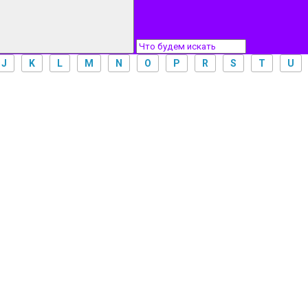
J
K
L
M
N
O
P
R
S
T
U