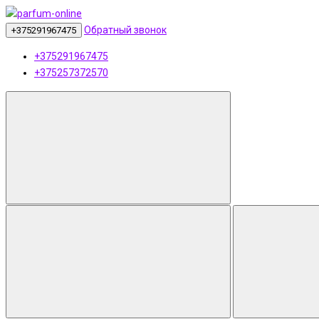
Обратный звонок
+375291967475
+375291967475
+375257372570