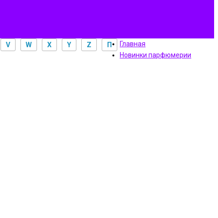
Главная
V
W
X
Y
Z
П
Новинки парфюмерии