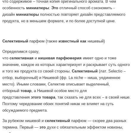
что содержимое – точная копия оригинального аромата. В чем
особенность
миниатюры
:
Это
отличный способ сэкономить -
дизайн
миниатюры
полностью повторяет дизайн представляемого
продукта, но в меньшем формате, и по более доступной цене.
Селективный
парфюм
(также
известный
как
нишевый)
Определимся сразу,
что
селективная
и
нишевая
парфюмерия
имеет одно и тоже
значение, каждое из которых характеризует и раскрывает суть одного
и того же продукта со своей стороны.
Селективный
(лат. Selectio –
отбор, выборочный) и Нишевой (фр. La niche – ниша, уединенное
место). Иными словами, Селектив описывает выделенный,
отборный
товар
, а Нишевой особое место для
представления
этого
товара
, так сказать не для всех – в своей нише.
Поэтому чередование обоих понятий никак не влияет на суть
обсуждаемого предмета.
За рубежом нишевой и
селективный
парфюм — скорее два разных
термина. Первый —
это
духи с обязательным эффектом новизны,