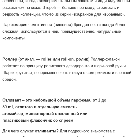
особенным, иногда экспериментальным запахом и индивидуальным
раскрытием на коже. Второй — больше про моду, стоимость и
редкость коллекции, что-то из серии «избранное для избранных».
Парфюмерия селективных (нишевых) брендов почти всегда более
сложная, используются в ней, преимущественно, натуральные
компоненты.
Роллер
(
от
англ
. —
roller
или
roll
-
on
,
ролик
) Роллер-флакон
работает по принципу роликового дезодоранта и шариковой ручки.
Шарик крутится, попеременно контактируя с содержимым и внешней
средой.
Отливант
–
это
небольшой
объем
парфюма
,
от
1 до
30
ml
,
отлитого
в
отдельную
емкость
-
атомайзер
,
миниатюрный
стеклянный или
пластиковый
флакончик
со
спреем
.
Для чего служат
отливанты
? Для подробного знакомства с