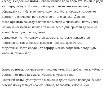
часов). Сердечные
ноты
– своеобразное ядро
аромата
. Именно ради
них перед покупкой стоит побродить с нанесенными на кожу
образцами хотя бы в течение получаса.
Ноты
сердца
позволяют
составить впечатление о качестве и типе запаха. Данная
фаза
аромата
зачастую является мягкой и спокойной, потому что
резкий и настырный
запах
в течение всего дня приятен далеко не
всем. Зачастую при создании
сердечных
нот
используются
ароматы
,которые испаряются
постепенно: жасминовые, розовые, пряные, цветочные,
фруктовые.Часто среди
нот
сердца
можно встретить альдегиды,
жасмин, герань и др
Базовые
ноты:
раскрываются последними, база добавляет глубину и
составляет ядро
аромата
. Именно глубокие тона
конечной
ноты
чувствуются в течение длительного периода. В базе
обычно присутствует мускус, амбра, бальзамы, смолы, мхи.