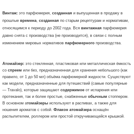
Винтаж:
это парфюмерия,
созданная
и выпущенная в продажу в
прошлые
времена
,
созданная
по старым рецептурам и нормативам,
относящимся к периоду до 2002 года. Вся
винтажная
парфюмерия
давно снята с производства (не производится), в связи с полным
изменением мировых нормативов
парфюмерного
производства.
Атомайзер:
это стеклянная, пластиковая или металлическая ёмкость
со
спреем
или без, предназначенная для хранения небольшого (как
правило, от 1 до 50 мл) объёма парфюмерной жидкости. Существуют
как модели, предназначенные для путешествий (самые популярные
— Travalo), которые защищают
содержимое
от испарения или
протекания, так и более простые, снабженные
обычным
стоппером.
В основном а
томайзеры
используют в распивах, а также для
ношения ароматов с собой.
Флакон
атомайзера
оснащён
распылителем, роллером или простой откручивающейся крышкой.