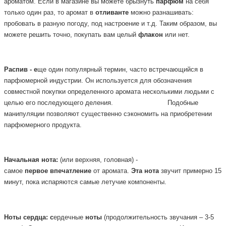
ароматом. Если в магазине вы можете брызнуть
парфюм
на себя
только один раз, то аромат в
отливанте
можно разнашивать:
пробовать в разную погоду, под настроение и т.д. Таким образом, вы
можете решить точно, покупать вам целый
флакон
или нет.
Распив - е
ще один популярный термин, часто встречающийся в
парфюмерной
индустрии. Он используется для обозначения
совместной покупки определенного аромата несколькими людьми с
целью его последующего деления.
Подобные
манипуляции позволяют существенно сэкономить на приобретении
парфюмерного продукта.
Начальная
нота:
(или верхняя, головная) -
самое
первое
впечатление
от аромата.
Эта
нота
звучит примерно 15
минут, пока испаряются самые летучие компоненты.
Ноты
сердца: с
ердечные
ноты
(продолжительность звучания – 3-5