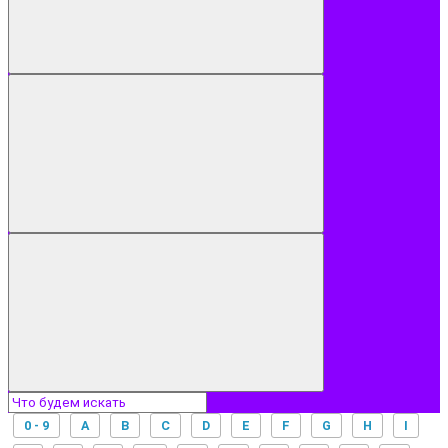
0 - 9
A
B
C
D
E
F
G
H
I