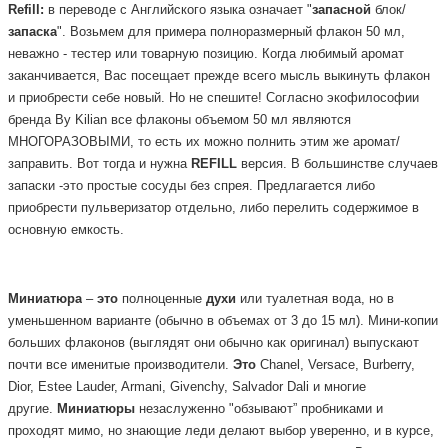
Refill:
в переводе с Английского языка означает "
запасной
блок/
запаска
". Возьмем для примера полноразмерный флакон 50 мл,
неважно - тестер или товарную позицию. Когда любимый аромат
заканчивается, Вас посещает прежде всего мысль выкинуть флакон
и приобрести себе новый. Но не спешите! Согласно экофилософии
бренда By Kilian все флаконы объемом 50 мл являются
МНОГОРАЗОВЫМИ, то есть их можно полнить этим же аромат/
заправить. Вот тогда и нужна
REFILL
версия.
В большинстве случаев
запаски -это простые сосуды без спрея. Предлагается либо
приобрести пульверизатор отдельно, либо перелить содержимое в
основную емкость.
Миниатюра
–
это
полноценные
духи
или туалетная вода, но в
уменьшенном варианте (обычно в объемах от 3 до 15 мл). Мини-копии
больших флаконов (выглядят они обычно как оригинал) выпускают
почти все именитые производители.
Это
Chanel, Versace, Burberry,
Dior, Estee Lauder, Armani, Givenchy, Salvador Dali и многие
другие.
Миниатюры
незаслуженно "обзывают” пробниками и
проходят мимо, но знающие леди делают выбор уверенно, и в курсе,