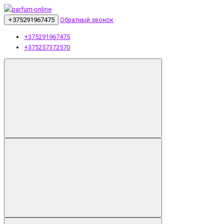
+375291967475
Обратный звонок
+375291967475
+375257372570