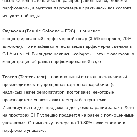
часов. Сегодня это наиболее распространённый вид женской 
парфюмерии, а мужская парфюмерия практически вся состоит 
из туалетной воды.

Одеколон (Eau de Cologne – EDC)
 – наименее 
концентрированный парфюмерный товар (3-5% экстракта, 70% 
алкоголя). Но не забывайте: если ваша парфюмерия сделана в 
США и на ней Вы видите надпись «cologne» – это не одеколон, а 
концентрация её равна парфюмированной воде.

Тестер (Tester - test)
 – оригинальный флакон поставляемый 
производителем в упрощенной картонной коробочке (с 
надписью Tester demonstration, not for sale), некоторые 
производители упаковывают тестеры без крышечки. 
Используется не для продажи, а для демонстрации запаха. Хотя 
на просторах СНГ успешно продается на равне с полноценными 
упаковками. Стоимость у тестера на 10-30% ниже стоимости 
парфюма в упаковке.    