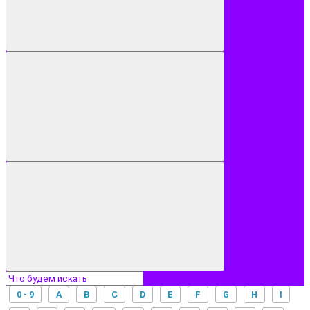
0 - 9
A
B
C
D
E
F
G
H
I