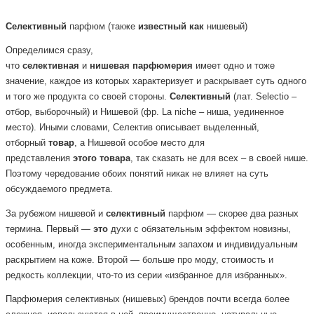
Селективный
парфюм
(также
известный
как
нишевый)
Определимся сразу,
что
селективная
и
нишевая
парфюмерия
имеет одно и тоже
значение, каждое из которых характеризует и раскрывает суть одного
и того же продукта со своей стороны.
Селективный
(лат. Selectio –
отбор, выборочный) и Нишевой (фр. La niche – ниша, уединенное
место). Иными словами, Селектив описывает выделенный,
отборный
товар
, а Нишевой особое место для
представления
этого
товара
, так сказать не для всех – в своей нише.
Поэтому чередование обоих понятий никак не влияет на суть
обсуждаемого предмета.
За рубежом нишевой и
селективный
парфюм — скорее два разных
термина. Первый —
это
духи с обязательным эффектом новизны,
особенным, иногда экспериментальным запахом и индивидуальным
раскрытием на коже. Второй — больше про моду, стоимость и
редкость коллекции, что-то из серии «избранное для избранных».
Парфюмерия селективных (нишевых) брендов почти всегда более