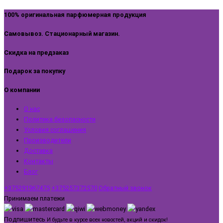
100% оригинальная парфюмерная продукция
Самовывоз. Стационарный магазин.
Скидка на предзаказ
Подарок за покупку
О компании
О нас
Политика безопасности
Условия соглашения
Производители
Доставка
Контакты
Блог
+375291967475
+375257372570
Обратный звонок
Принимаем платежи
Подпишитесь
И будьте в курсе всех новостей, акций и скидок!