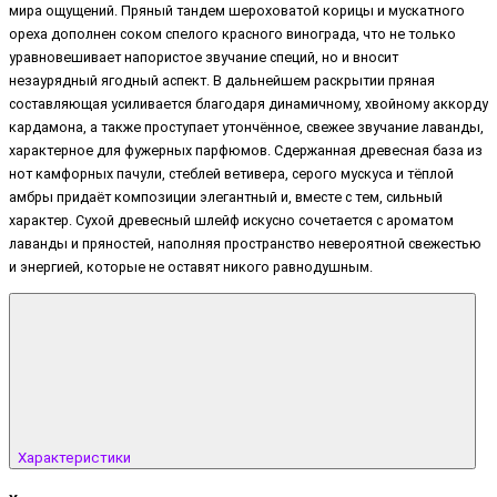
мира ощущений. Пряный тандем шероховатой корицы и мускатного
ореха дополнен соком спелого красного винограда, что не только
уравновешивает напористое звучание специй, но и вносит
незаурядный ягодный аспект. В дальнейшем раскрытии пряная
составляющая усиливается благодаря динамичному, хвойному аккорду
кардамона, а также проступает утончённое, свежее звучание лаванды,
характерное для фужерных парфюмов. Сдержанная древесная база из
нот камфорных пачули, стеблей ветивера, серого мускуса и тёплой
амбры придаёт композиции элегантный и, вместе с тем, сильный
характер. Сухой древесный шлейф искусно сочетается с ароматом
лаванды и пряностей, наполняя пространство невероятной свежестью
и энергией, которые не оставят никого равнодушным.
Характеристики