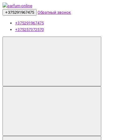
+375291967475
Обратный звонок
+375291967475
+375257372570