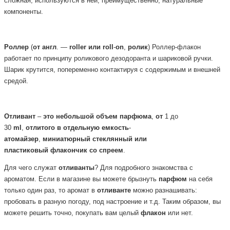
сложная, используются в ней, преимущественно, натуральные
компоненты.
Роллер
(
от
англ
. —
roller
или
roll
-
on
,
ролик
) Роллер-флакон
работает по принципу роликового дезодоранта и шариковой ручки.
Шарик крутится, попеременно контактируя с содержимым и внешней
средой.
Отливант
–
это
небольшой
объем
парфюма
,
от
1 до
30
ml
,
отлитого
в
отдельную
емкость
-
атомайзер
,
миниатюрный
стеклянный или
пластиковый
флакончик
со
спреем
.
Для чего служат
отливанты
? Для подробного знакомства с
ароматом. Если в магазине вы можете брызнуть
парфюм
на себя
только один раз, то аромат в
отливанте
можно разнашивать:
пробовать в разную погоду, под настроение и т.д. Таким образом, вы
можете решить точно, покупать вам целый
флакон
или нет.