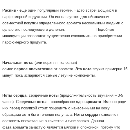
Распив - е
ще один популярный термин, часто встречающийся в
парфюмерной
индустрии. Он используется для обозначения
совместной покупки определенного аромата несколькими людьми с
целью его последующего деления.
Подобные
манипуляции позволяют существенно сэкономить на приобретении
парфюмерного продукта.
Начальная
нота:
(или верхняя, головная) -
самое
первое
впечатление
от аромата.
Эта
нота
звучит примерно 15
минут, пока испаряются самые летучие компоненты.
Ноты
сердца: с
ердечные
ноты
(продолжительность звучания – 3-5
часов). Сердечные
ноты
– своеобразное ядро
аромата
. Именно ради
них перед покупкой стоит побродить с нанесенными на кожу
образцами хотя бы в течение получаса.
Ноты
сердца
позволяют
составить впечатление о качестве и типе запаха. Данная
фаза
аромата
зачастую является мягкой и спокойной, потому что