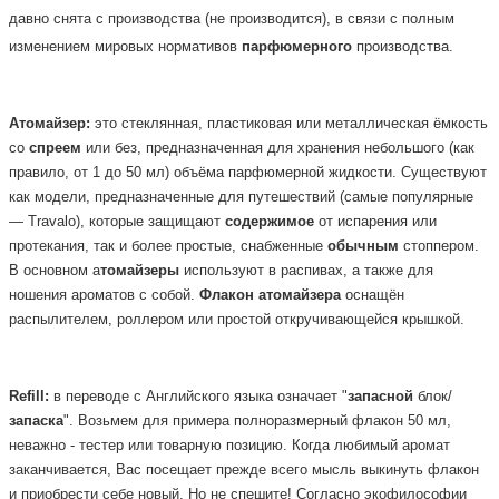
давно снята с производства (не производится), в связи с полным
изменением мировых нормативов
парфюмерного
производства.
Атомайзер:
это стеклянная, пластиковая или металлическая ёмкость
со
спреем
или без, предназначенная для хранения небольшого (как
правило, от 1 до 50 мл) объёма парфюмерной жидкости. Существуют
как модели, предназначенные для путешествий (самые популярные
— Travalo), которые защищают
содержимое
от испарения или
протекания, так и более простые, снабженные
обычным
стоппером.
В основном а
томайзеры
используют в распивах, а также для
ношения ароматов с собой.
Флакон
атомайзера
оснащён
распылителем, роллером или простой откручивающейся крышкой.
Refill:
в переводе с Английского языка означает "
запасной
блок/
запаска
". Возьмем для примера полноразмерный флакон 50 мл,
неважно - тестер или товарную позицию. Когда любимый аромат
заканчивается, Вас посещает прежде всего мысль выкинуть флакон
и приобрести себе новый. Но не спешите! Согласно экофилософии