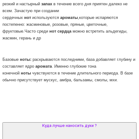
резкий и настырный
запах
в течение всего дня приятен далеко не
всем. Зачастую при создании
сердечных
нот
используются
ароматы
,которые испаряются
постепенно: жасминовые, розовые, пряные, цветочные,
фруктовые.Часто среди
нот
сердца
можно встретить альдегиды,
жасмин, герань и др
Базовые
ноты:
раскрываются последними, база добавляет глубину и
составляет ядро
аромата
. Именно глубокие тона
конечной
ноты
чувствуются в течение длительного периода. В базе
обычно присутствует мускус, амбра, бальзамы, смолы, мхи.
Куда лучше наносить духи ?