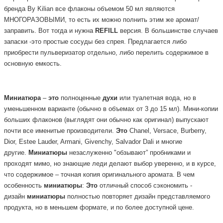
бренда By Kilian все флаконы объемом 50 мл являются
МНОГОРАЗОВЫМИ, то есть их можно полнить этим же аромат/
заправить. Вот тогда и нужна
REFILL
версия.
В большинстве случаев
запаски -это простые сосуды без спрея. Предлагается либо
приобрести пульверизатор отдельно, либо перелить содержимое в
основную емкость.
Миниатюра
–
это
полноценные
духи
или туалетная вода, но в
уменьшенном варианте (обычно в объемах от 3 до 15 мл). Мини-копии
больших флаконов (выглядят они обычно как оригинал) выпускают
почти все именитые производители.
Это
Chanel, Versace, Burberry,
Dior, Estee Lauder, Armani, Givenchy, Salvador Dali и многие
другие.
Миниатюры
незаслуженно "обзывают” пробниками и
проходят мимо, но знающие леди делают выбор уверенно, и в курсе,
что содержимое – точная копия оригинального аромата. В чем
особенность
миниатюры
:
Это
отличный способ сэкономить -
дизайн
миниатюры
полностью повторяет дизайн представляемого
продукта, но в меньшем формате, и по более доступной цене.