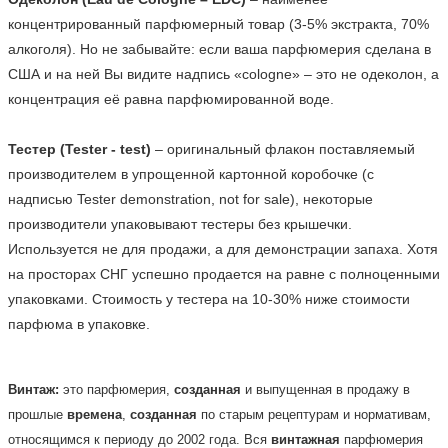
концентрированный парфюмерный товар (3-5% экстракта, 70% 
алкоголя). Но не забывайте: если ваша парфюмерия сделана в 
США и на ней Вы видите надпись «cologne» – это не одеколон, а 
концентрация её равна парфюмированной воде.

Тестер (Tester - test)
 – оригинальный флакон поставляемый 
производителем в упрощенной картонной коробочке (с 
надписью Tester demonstration, not for sale), некоторые 
производители упаковывают тестеры без крышечки. 
Используется не для продажи, а для демонстрации запаха. Хотя 
на просторах СНГ успешно продается на равне с полноценными 
упаковками. Стоимость у тестера на 10-30% ниже стоимости 
парфюма в упаковке.    
Винтаж:
это парфюмерия,
созданная
и выпущенная в продажу в
прошлые
времена
,
созданная
по старым рецептурам и нормативам,
относящимся к периоду до 2002 года. Вся
винтажная
парфюмерия