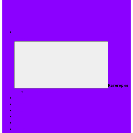
Подобрать
аромат
Категории
Подобрать аромат
Оплата
Доставка
О нас
Акции
Блог
Контакты