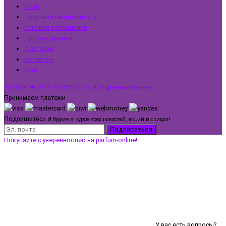
О нас
Политика безопасности
Условия соглашения
Производители
Доставка
Контакты
Блог
+375291967475
+375257372570
Обратный звонок
Принимаем платежи
Подпишитесь
И будьте в курсе всех новостей, акций и скидок!
Подписаться
Покупайте с уверенностью на parfum-online!
У вас есть вопросы?