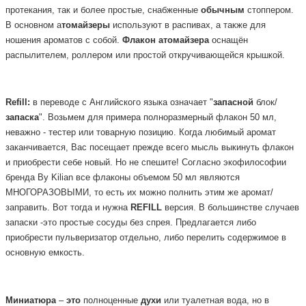
протекания, так и более простые, снабженные
обычным
стоппером.
В основном а
томайзеры
используют в распивах, а также для
ношения ароматов с собой.
Флакон
атомайзера
оснащён
распылителем, роллером или простой откручивающейся крышкой.
Refill:
в переводе с Английского языка означает "
запасной
блок/
запаска
". Возьмем для примера полноразмерный флакон 50 мл,
неважно - тестер или товарную позицию. Когда любимый аромат
заканчивается, Вас посещает прежде всего мысль выкинуть флакон
и приобрести себе новый. Но не спешите! Согласно экофилософии
бренда By Kilian все флаконы объемом 50 мл являются
МНОГОРАЗОВЫМИ, то есть их можно полнить этим же аромат/
заправить. Вот тогда и нужна
REFILL
версия.
В большинстве случаев
запаски -это простые сосуды без спрея. Предлагается либо
приобрести пульверизатор отдельно, либо перелить содержимое в
основную емкость.
Миниатюра
–
это
полноценные
духи
или туалетная вода, но в