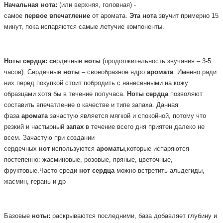
Начальная
нота:
(или верхняя, головная) -
самое
первое
впечатление
от аромата.
Эта
нота
звучит примерно 15
минут, пока испаряются самые летучие компоненты.
Ноты
сердца: с
ердечные
ноты
(продолжительность звучания – 3-5
часов). Сердечные
ноты
– своеобразное ядро
аромата
. Именно ради
них перед покупкой стоит побродить с нанесенными на кожу
образцами хотя бы в течение получаса.
Ноты
сердца
позволяют
составить впечатление о качестве и типе запаха. Данная
фаза
аромата
зачастую является мягкой и спокойной, потому что
резкий и настырный
запах
в течение всего дня приятен далеко не
всем. Зачастую при создании
сердечных
нот
используются
ароматы
,которые испаряются
постепенно: жасминовые, розовые, пряные, цветочные,
фруктовые.Часто среди
нот
сердца
можно встретить альдегиды,
жасмин, герань и др
Базовые
ноты:
раскрываются последними, база добавляет глубину и