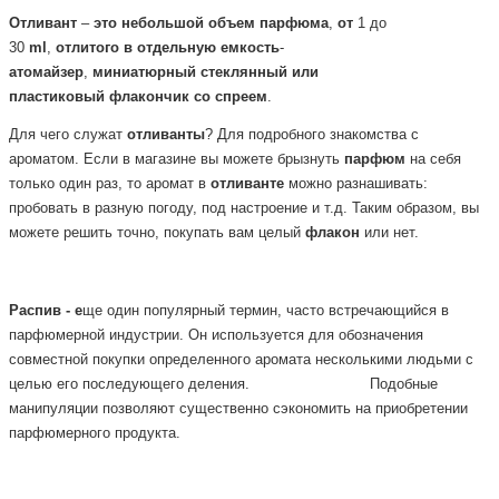
Отливант
–
это
небольшой
объем
парфюма
,
от
1 до
30
ml
,
отлитого
в
отдельную
емкость
-
атомайзер
,
миниатюрный
стеклянный или
пластиковый
флакончик
со
спреем
.
Для чего служат
отливанты
? Для подробного знакомства с
ароматом. Если в магазине вы можете брызнуть
парфюм
на себя
только один раз, то аромат в
отливанте
можно разнашивать:
пробовать в разную погоду, под настроение и т.д. Таким образом, вы
можете решить точно, покупать вам целый
флакон
или нет.
Распив - е
ще один популярный термин, часто встречающийся в
парфюмерной
индустрии. Он используется для обозначения
совместной покупки определенного аромата несколькими людьми с
целью его последующего деления.
Подобные
манипуляции позволяют существенно сэкономить на приобретении
парфюмерного продукта.