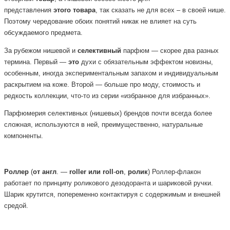
представления
этого
товара
, так сказать не для всех – в своей нише.
Поэтому чередование обоих понятий никак не влияет на суть
обсуждаемого предмета.
За рубежом нишевой и
селективный
парфюм — скорее два разных
термина. Первый —
это
духи с обязательным эффектом новизны,
особенным, иногда экспериментальным запахом и индивидуальным
раскрытием на коже. Второй — больше про моду, стоимость и
редкость коллекции, что-то из серии «избранное для избранных».
Парфюмерия селективных (нишевых) брендов почти всегда более
сложная, используются в ней, преимущественно, натуральные
компоненты.
Роллер
(
от
англ
. —
roller
или
roll
-
on
,
ролик
) Роллер-флакон
работает по принципу роликового дезодоранта и шариковой ручки.
Шарик крутится, попеременно контактируя с содержимым и внешней
средой.