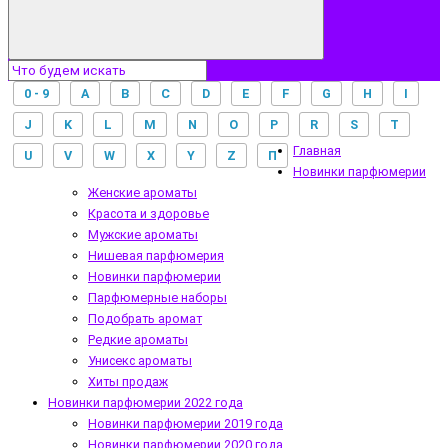
0 - 9
A
B
C
D
E
F
G
H
I
J
K
L
M
N
O
P
R
S
T
Главная
U
V
W
X
Y
Z
П
Новинки парфюмерии
Женские ароматы
Красота и здоровье
Мужские ароматы
Нишевая парфюмерия
Новинки парфюмерии
Парфюмерные наборы
Подобрать аромат
Редкие ароматы
Унисекс ароматы
Хиты продаж
Новинки парфюмерии 2022 года
Новинки парфюмерии 2019 года
Новинки парфюмерии 2020 года