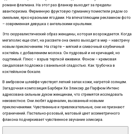
романе флагмана. На этот раз фланкер выходит за пределы
авантюризма. Фирменную фруктовую гурманику поместили рядом со
смелыми, ярко-красными ягодами. На впечатляющим рекламном фото
– современная девушка с ангельскими крыльями.
Это сюрреалистический образ женщины, которая возрождается. Когда
мегаполис еще спит, на рассвете она смело выходит в мир – навстречу
новым приключениям. На старте – мягкий и сливочный клубничный
коктейль с добавлением молока. Он пудровый и не кричащий, но
ощутимый. Плюс – взрыв терпкой ежевики. Фоном – кремовая
сандаловая подложка с ванильной сладостью. Как трубочка в
коктейльном бокале.
В амбровом шлейфе чувствует легкий запах кожи, нагретой солнцем.
Загадочная композиция Барбери Хе Эликсир де Парфюм Интенс
адресована сильным духом женщинам, что стремятся исследовать
неизвестное. Они любят адреналин, вызванный новыми
приключениями. Чувственные и привлекательные, они не признают
ограничений. Пастельно-розовый, матовый цвет ассиметричного
флакона подчеркивает чувственное звучание эликсира.