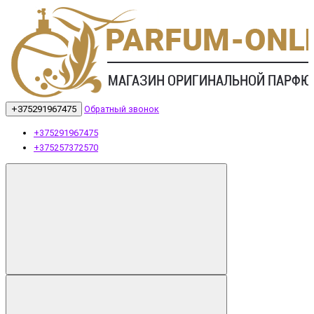
+375291967475
Обратный звонок
+375291967475
+375257372570