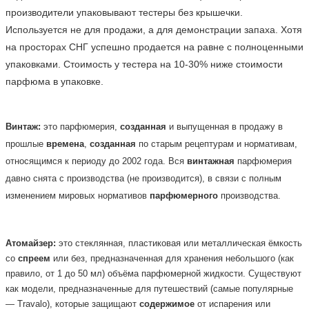
производители упаковывают тестеры без крышечки. 
Используется не для продажи, а для демонстрации запаха. Хотя 
на просторах СНГ успешно продается на равне с полноценными 
упаковками. Стоимость у тестера на 10-30% ниже стоимости 
парфюма в упаковке.    
Винтаж:
это парфюмерия,
созданная
и выпущенная в продажу в
прошлые
времена
,
созданная
по старым рецептурам и нормативам,
относящимся к периоду до 2002 года. Вся
винтажная
парфюмерия
давно снята с производства (не производится), в связи с полным
изменением мировых нормативов
парфюмерного
производства.
Атомайзер:
это стеклянная, пластиковая или металлическая ёмкость
со
спреем
или без, предназначенная для хранения небольшого (как
правило, от 1 до 50 мл) объёма парфюмерной жидкости. Существуют
как модели, предназначенные для путешествий (самые популярные
— Travalo), которые защищают
содержимое
от испарения или