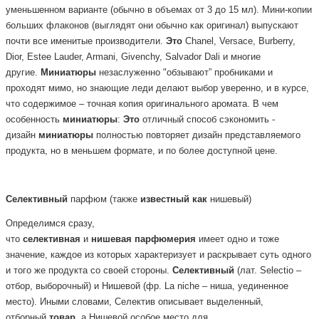
уменьшенном варианте (обычно в объемах от 3 до 15 мл). Мини-копии
больших флаконов (выглядят они обычно как оригинал) выпускают
почти все именитые производители.
Это
Chanel, Versace, Burberry,
Dior, Estee Lauder, Armani, Givenchy, Salvador Dali и многие
другие.
Миниатюры
незаслуженно "обзывают” пробниками и
проходят мимо, но знающие леди делают выбор уверенно, и в курсе,
что содержимое – точная копия оригинального аромата. В чем
особенность
миниатюры
:
Это
отличный способ сэкономить -
дизайн
миниатюры
полностью повторяет дизайн представляемого
продукта, но в меньшем формате, и по более доступной цене.
Селективный
парфюм
(также
известный
как
нишевый)
Определимся сразу,
что
селективная
и
нишевая
парфюмерия
имеет одно и тоже
значение, каждое из которых характеризует и раскрывает суть одного
и того же продукта со своей стороны.
Селективный
(лат. Selectio –
отбор, выборочный) и Нишевой (фр. La niche – ниша, уединенное
место). Иными словами, Селектив описывает выделенный,
отборный
товар
, а Нишевой особое место для